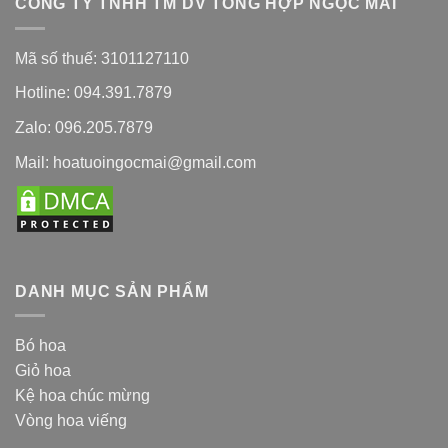
CÔNG TY TNHH TM DV TỔNG HỢP NGỌC MAI
Mã số thuế: 3101127110
Hotline: 094.391.7879
Zalo: 096.205.7879
Mail: hoatuoingocmai@gmail.com
DANH MỤC SẢN PHẨM
Bó hoa
Giỏ hoa
Kệ hoa chúc mừng
Vòng hoa viếng