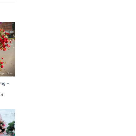
ng –
0
₫