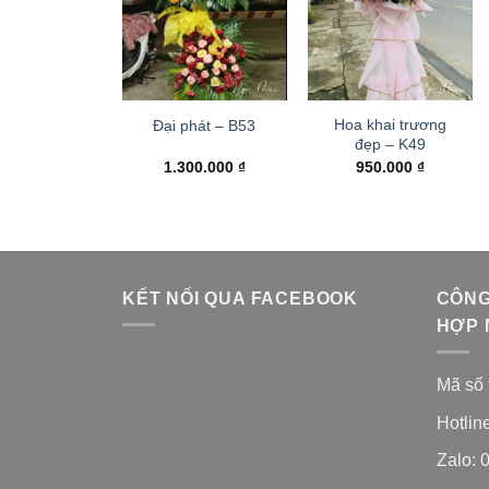
Hoa khai trương
Đại phát – B53
đẹp – K49
1.300.000
₫
950.000
₫
KẾT NỐI QUA FACEBOOK
CÔNG
HỢP 
Mã số 
Hotlin
Zalo: 