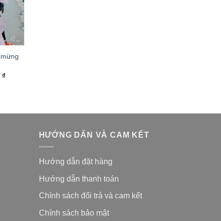
 mừng
0
₫
HƯỚNG DẨN VÀ CAM KẾT
Hướng dẫn đặt hàng
Hướng dẫn thanh toán
Chính sách đổi trả và cam kế
t
Chính sách bảo mật