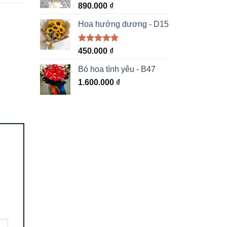
890.000
₫
Hoa hướng dương - D15
Được xếp
450.000
₫
hạng
5.00
5 sao
Bó hoa tình yêu - B47
1.600.000
₫