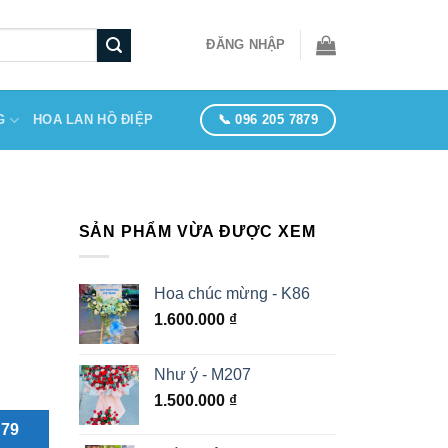
ĐĂNG NHẬP
📞 096 205 7879
G
HOA LAN HỒ ĐIỆP
SẢN PHẨM VỪA ĐƯỢC XEM
Hoa chúc mừng - K86
1.600.000
₫
Như ý - M207
1.500.000
₫
879