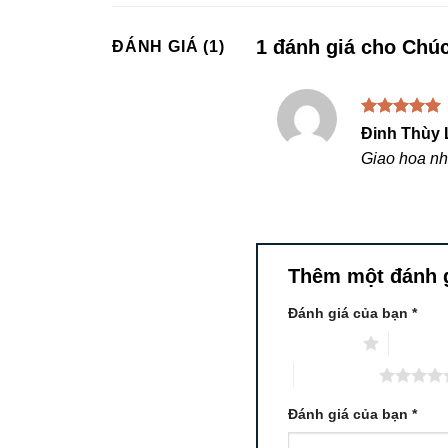
1 đánh giá cho
Chúc
ĐÁNH GIÁ (1)
Được xếp
Đinh Thùy 
hạng
5
5
Giao hoa nh
sao
Thêm một đánh 
Đánh giá của bạn
*
1 trên 5 sao
2 trên 5
5 trên 5 sao
Đánh giá của bạn
*