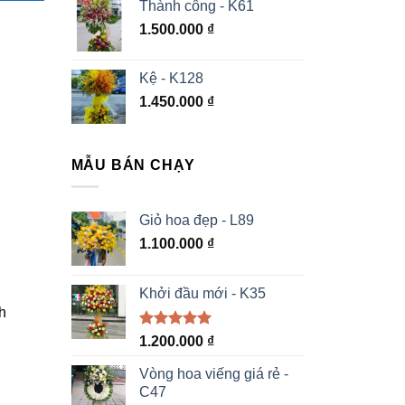
Thành công - K61
1.500.000
₫
Kệ - K128
1.450.000
₫
MẪU BÁN CHẠY
Giỏ hoa đẹp - L89
1.100.000
₫
Khởi đầu mới - K35
h
Được xếp
1.200.000
₫
hạng
5.00
5 sao
Vòng hoa viếng giá rẻ -
C47