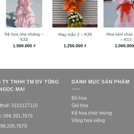
Kệ hoa nhẹ nhàng –
Hoa tươi chúc
May mắn 2 – K39
K33
– K13
1.500.000
₫
1.250.000
₫
1.000.00
 TY TNHH TM DV TỔNG
DANH MỤC SẢN PHẨM
NGỌC MAI
Bó hoa
thuế: 3101127110
Giỏ hoa
Kệ hoa chúc mừng
e: 094.391.7879
Vòng hoa viếng
096.205.7879