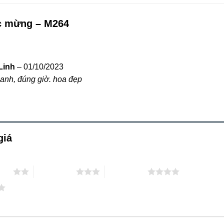
 mừng – M264
Linh
–
01/10/2023
anh, đúng giờ. hoa đẹp
giá
 sao
3 trên 5 sao
4 trên 5 sao