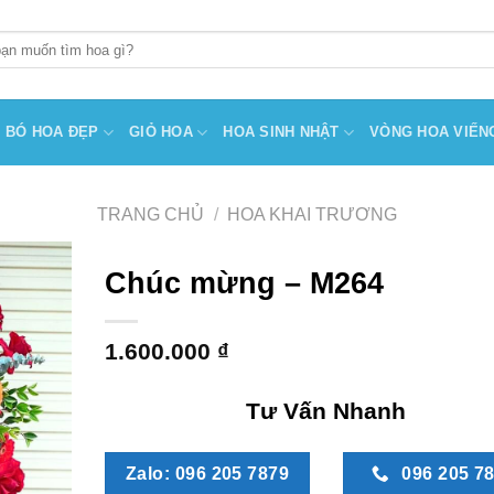
BÓ HOA ĐẸP
GIỎ HOA
HOA SINH NHẬT
VÒNG HOA VIẾN
TRANG CHỦ
/
HOA KHAI TRƯƠNG
Chúc mừng – M264
1.600.000
₫
Tư Vấn Nhanh
Zalo: 096 205 7879
096 205 7