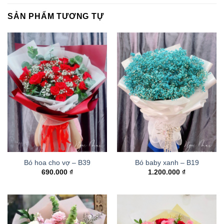
SẢN PHẨM TƯƠNG TỰ
Bó hoa cho vợ – B39
Bó baby xanh – B19
690.000
₫
1.200.000
₫