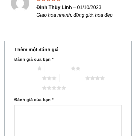
Được xếp
Đinh Thùy Linh
–
01/10/2023
hạng
5
5
Giao hoa nhanh, đúng giờ. hoa đẹp
sao
Thêm một đánh giá
Đánh giá của bạn
*
1 trên 5 sao
2 trên 5 sao
3 trên 5 sao
4 trên 5 sao
5 trên 5 sao
Đánh giá của bạn
*