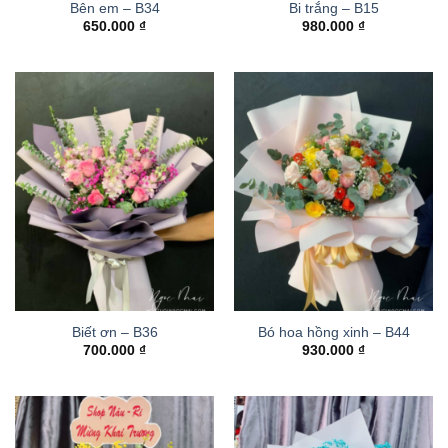
Bên em – B34
Bi trắng – B15
650.000
₫
980.000
₫
Biết ơn – B36
Bó hoa hồng xinh – B44
700.000
₫
930.000
₫