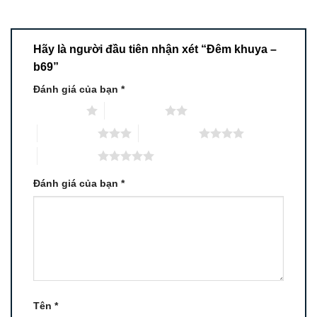
Hãy là người đầu tiên nhận xét “Đêm khuya –
b69”
Đánh giá của bạn
*
1 trên 5 sao
2 trên 5 sao
3 trên 5 sao
4 trên 5 sao
5 trên 5 sao
Đánh giá của bạn
*
Tên
*