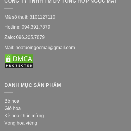
CÔNG TY TNHH TM DV TỔNG HỢP NGỌC MAI
Mã số thuế: 3101127110
Hotline: 094.391.7879
Zalo: 096.205.7879
Mail: hoatuoingocmai@gmail.com
DANH MỤC SẢN PHẨM
Bó hoa
Giỏ hoa
Kệ hoa chúc mừng
Vòng hoa viếng