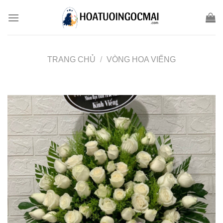
Skip
to
content
TRANG CHỦ
/
VÒNG HOA VIẾNG