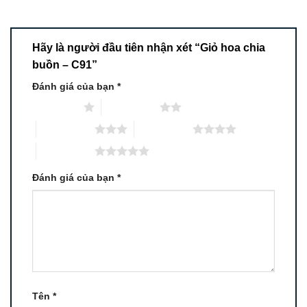
Hãy là người đầu tiên nhận xét “Giỏ hoa chia
buồn – C91”
Đánh giá của bạn
*
1 trên 5 sao
2 trên 5 sao
3 trên 5 sao
4 trên 5 sao
5 trên 5 sao
Đánh giá của bạn
*
Tên
*