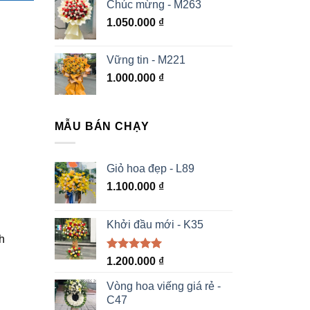
Chúc mừng - M263
1.050.000
₫
Vững tin - M221
1.000.000
₫
MẪU BÁN CHẠY
Giỏ hoa đẹp - L89
1.100.000
₫
Khởi đầu mới - K35
h
Được xếp
1.200.000
₫
hạng
5.00
5 sao
Vòng hoa viếng giá rẻ -
C47