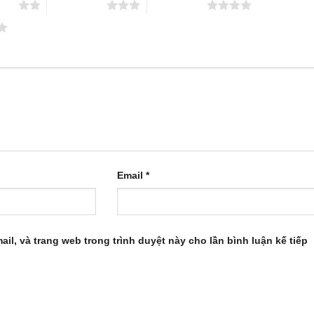
 sao
3 trên 5 sao
4 trên 5 sao
Email
*
ail, và trang web trong trình duyệt này cho lần bình luận kế tiếp