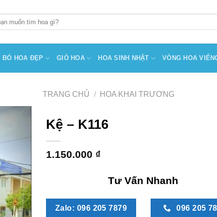
BÓ HOA ĐẸP
GIỎ HOA
HOA SINH NHẬT
VÒNG HOA VIẾN
TRANG CHỦ
/
HOA KHAI TRƯƠNG
Kệ – K116
1.150.000
₫
Tư Vấn Nhanh
Zalo: 096 205 7879
096 205 7