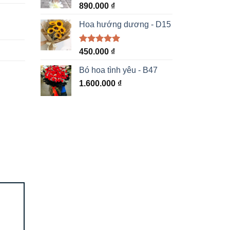
890.000
₫
Hoa hướng dương - D15
Được xếp
450.000
₫
hạng
5.00
5 sao
Bó hoa tình yêu - B47
1.600.000
₫