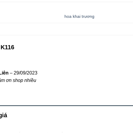
hoa khai trương
 K116
Liên
–
29/09/2023
ảm ơn shop nhiều
giá