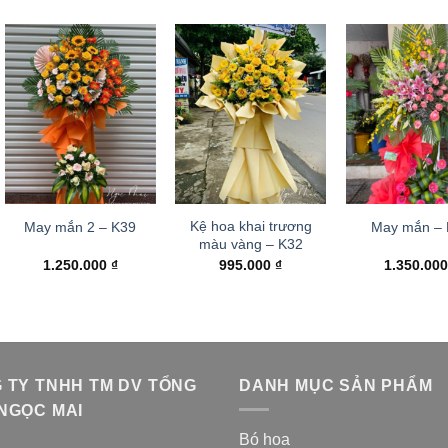
Kệ hoa khai trương
May mắn 2 – K39
May mắn –
màu vàng – K32
1.250.000
₫
995.000
₫
1.350.00
 TY TNHH TM DV TỔNG
DANH MỤC SẢN PHẨM
NGỌC MAI
Bó hoa