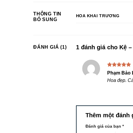
THÔNG TIN
HOA KHAI TRƯƠNG
BỔ SUNG
1 đánh giá cho
Kệ –
ĐÁNH GIÁ (1)
Được xếp
Phạm Bảo 
hạng
5
5
Hoa đẹp. C
sao
Thêm một đánh 
Đánh giá của bạn
*