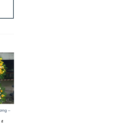
ương –
0
₫