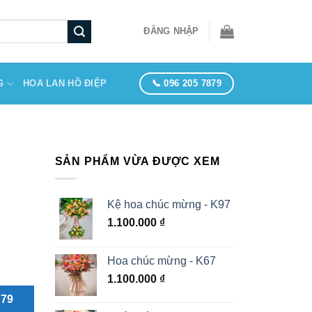
ĐĂNG NHẬP
📞 096 205 7879
G
HOA LAN HỒ ĐIỆP
SẢN PHẨM VỪA ĐƯỢC XEM
Kệ hoa chúc mừng - K97
1.100.000
₫
Hoa chúc mừng - K67
1.100.000
₫
879