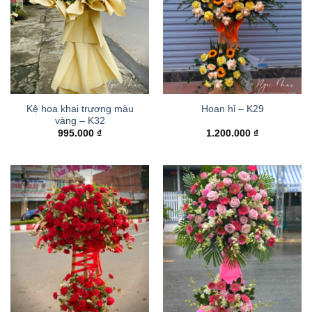
Kệ hoa khai trương màu
Hoan hỉ – K29
vàng – K32
995.000
₫
1.200.000
₫