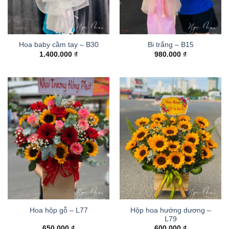
Hoa baby cầm tay – B30
Bi trắng – B15
1.400.000
₫
980.000
₫
Hộp hoa hướng dương –
Hoa hộp gỗ – L77
L79
650.000
₫
600.000
₫