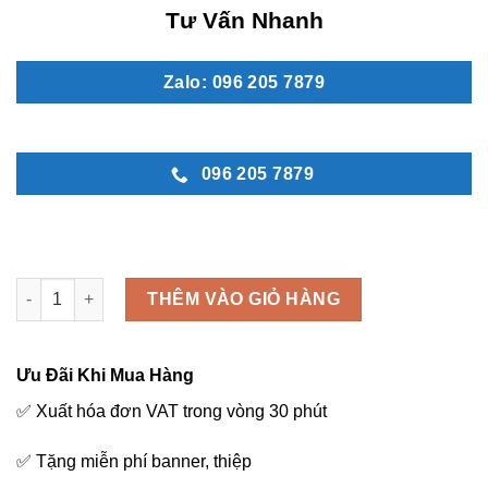
là:
tại
Tư Vấn Nhanh
1.100.000 ₫.
là:
1.000.000 ₫.
Zalo: 096 205 7879
096 205 7879
MN 45 số lượng
THÊM VÀO GIỎ HÀNG
Ưu Đãi Khi Mua Hàng
✅ Xuất hóa đơn VAT trong vòng 30 phút
✅ Tặng miễn phí banner, thiệp