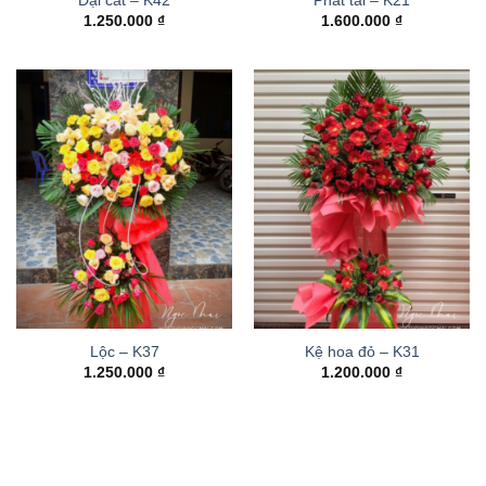
Đại cát – K42
Phát tài – K21
1.250.000
₫
1.600.000
₫
Lộc – K37
Kệ hoa đỏ – K31
1.250.000
₫
1.200.000
₫