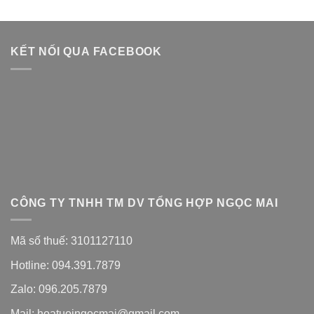
KẾT NỐI QUA FACEBOOK
CÔNG TY TNHH TM DV TỔNG HỢP NGỌC MAI
Mã số thuế: 3101127110
Hotline: 094.391.7879
Zalo: 096.205.7879
Mail: hoatuoingocmai@gmail.com