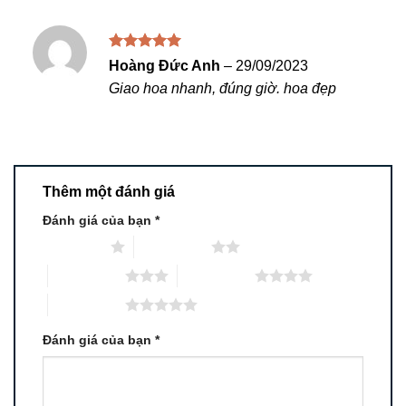
Được xếp
Hoàng Đức Anh
–
29/09/2023
hạng
5
5
Giao hoa nhanh, đúng giờ. hoa đẹp
sao
Thêm một đánh giá
Đánh giá của bạn
*
1 trên 5 sao
2 trên 5 sao
3 trên 5 sao
4 trên 5 sao
5 trên 5 sao
Đánh giá của bạn
*