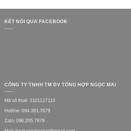
KẾT NỐI QUA FACEBOOK
CÔNG TY TNHH TM DV TỔNG HỢP NGỌC MAI
Mã số thuế: 3101127110
Hotline: 094.391.7879
Zalo: 096.205.7879
Mail: hoatuoingocmai@gmail.com