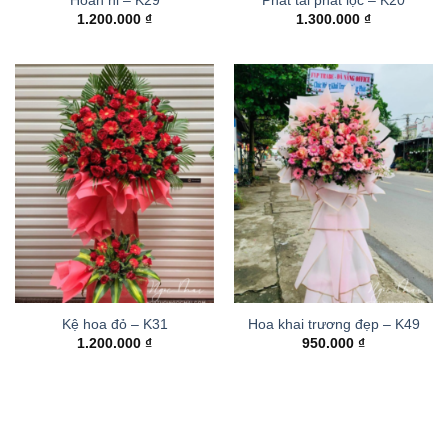
Hoan hỉ – K29
Phát tài phát lộc – K20
1.200.000
₫
1.300.000
₫
Kệ hoa đỏ – K31
Hoa khai trương đẹp – K49
1.200.000
₫
950.000
₫