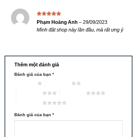
Được xếp
Phạm Hoàng Anh
–
29/09/2023
hạng
5
5
Mình đặt shop này lần đầu, mà rất ưng ý
sao
Thêm một đánh giá
Đánh giá của bạn
*
1 trên 5 sao
2 trên 5 sao
3 trên 5 sao
4 trên 5 sao
5 trên 5 sao
Đánh giá của bạn
*