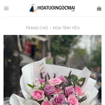
Skip
to
content
TRANG CHỦ
/
HOA TÌNH YÊU