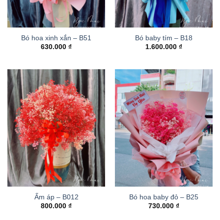
Bó hoa xinh xắn – B51
Bó baby tím – B18
630.000
₫
1.600.000
₫
Ấm áp – B012
Bó hoa baby đỏ – B25
800.000
₫
730.000
₫