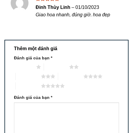
Được xếp
Đinh Thùy Linh
–
01/10/2023
hạng
5
5
Giao hoa nhanh, đúng giờ. hoa đẹp
sao
Thêm một đánh giá
Đánh giá của bạn
*
1 trên 5 sao
2 trên 5 sao
3 trên 5 sao
4 trên 5 sao
5 trên 5 sao
Đánh giá của bạn
*