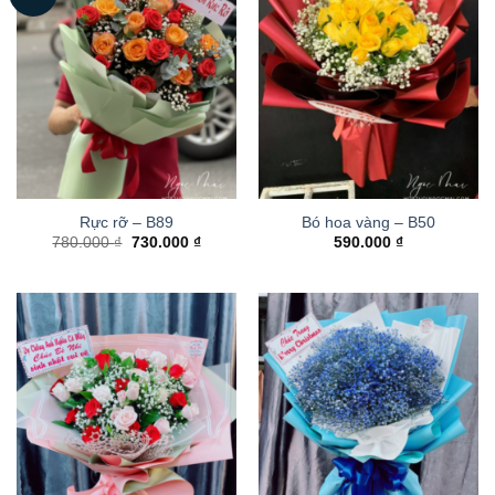
Rực rỡ – B89
Bó hoa vàng – B50
Giá
Giá
780.000
₫
730.000
₫
590.000
₫
gốc
hiện
là:
tại
780.000 ₫.
là:
730.000 ₫.