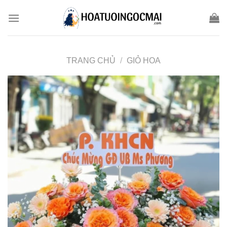
Skip
to
content
TRANG CHỦ
/
GIỎ HOA