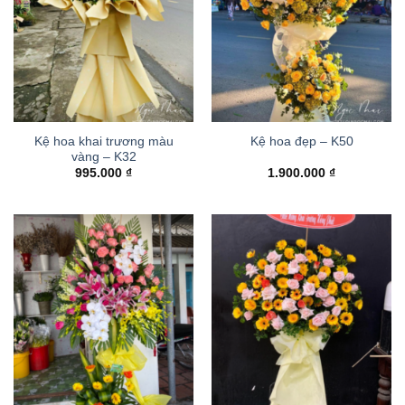
Kệ hoa khai trương màu
Kệ hoa đẹp – K50
vàng – K32
995.000
₫
1.900.000
₫