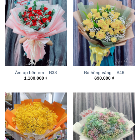
Âm áp bên em – B33
Bó hồng vàng – B46
1.100.000
₫
690.000
₫