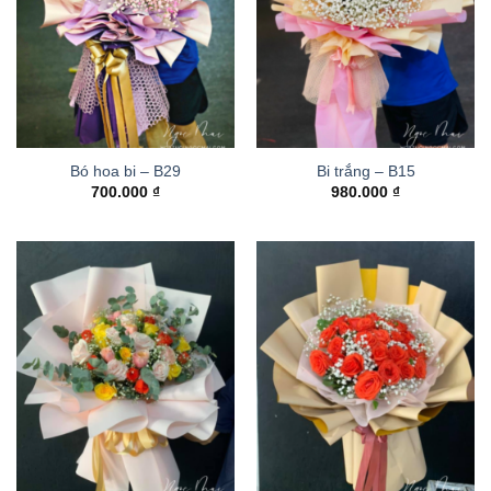
Bó hoa bi – B29
Bi trắng – B15
700.000
₫
980.000
₫