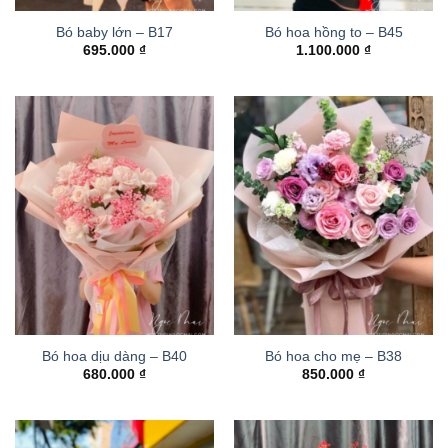
Bó baby lớn – B17
Bó hoa hồng to – B45
695.000
₫
1.100.000
₫
Bó hoa dịu dàng – B40
Bó hoa cho mẹ – B38
680.000
₫
850.000
₫