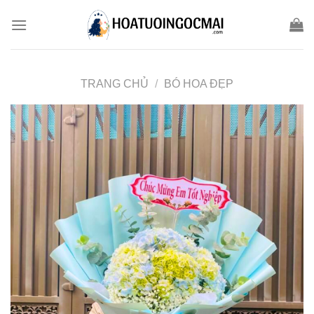
Skip
to
content
TRANG CHỦ
/
BÓ HOA ĐẸP