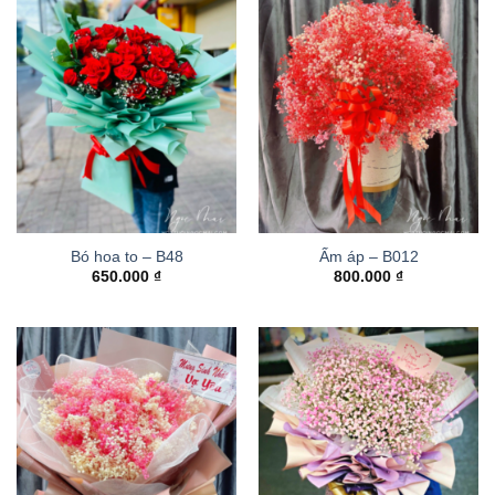
Bó hoa to – B48
Ấm áp – B012
650.000
₫
800.000
₫