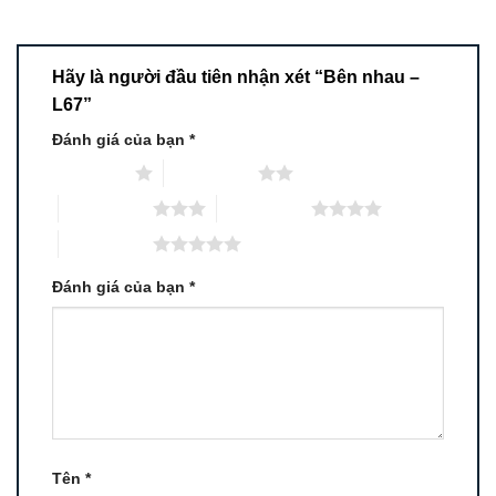
Hãy là người đầu tiên nhận xét “Bên nhau –
L67”
Đánh giá của bạn
*
1 trên 5 sao
2 trên 5 sao
3 trên 5 sao
4 trên 5 sao
5 trên 5 sao
Đánh giá của bạn
*
Tên
*