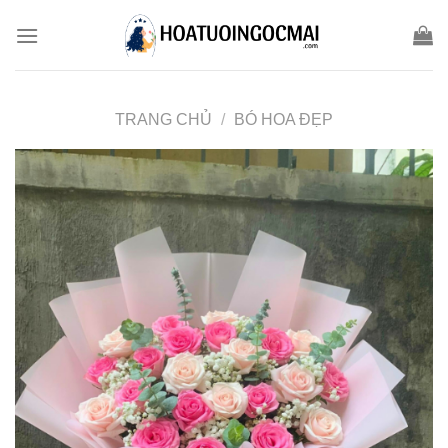
Skip
to
content
TRANG CHỦ
/
BÓ HOA ĐẸP