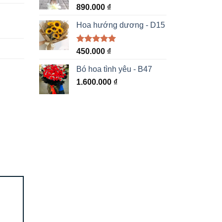
890.000
₫
Hoa hướng dương - D15
Được xếp
450.000
₫
hạng
5.00
5 sao
Bó hoa tình yêu - B47
1.600.000
₫