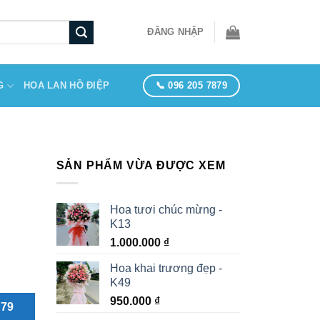
ĐĂNG NHẬP
📞 096 205 7879
G
HOA LAN HỒ ĐIỆP
SẢN PHẨM VỪA ĐƯỢC XEM
Hoa tươi chúc mừng -
K13
1.000.000
₫
Hoa khai trương đẹp -
K49
950.000
₫
879