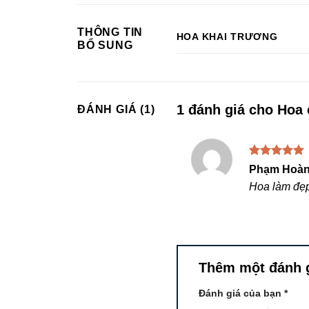
THÔNG TIN
HOA KHAI TRƯƠNG
BỔ SUNG
1 đánh giá cho
Hoa 
ĐÁNH GIÁ (1)
Được xếp
Phạm Hoà
hạng
5
5
Hoa làm đẹ
sao
Thêm một đánh 
Đánh giá của bạn
*