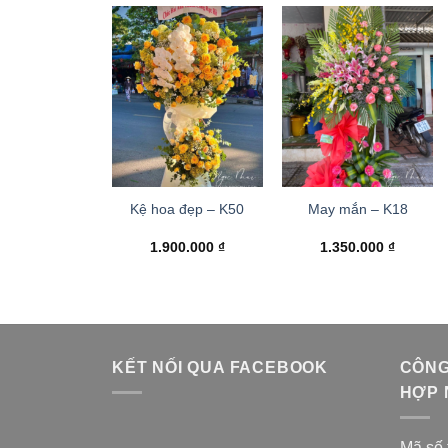
Kệ hoa đẹp – K50
May mắn – K18
1.900.000
₫
1.350.000
₫
KẾT NỐI QUA FACEBOOK
CÔNG
HỢP 
Mã số 