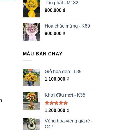
Tấn phát - M182
900.000
₫
Hoa chúc mừng - K69
900.000
₫
MẪU BÁN CHẠY
Giỏ hoa đẹp - L89
1.100.000
₫
Khởi đầu mới - K35
h
Được xếp
1.200.000
₫
hạng
5.00
5 sao
Vòng hoa viếng giá rẻ -
C47