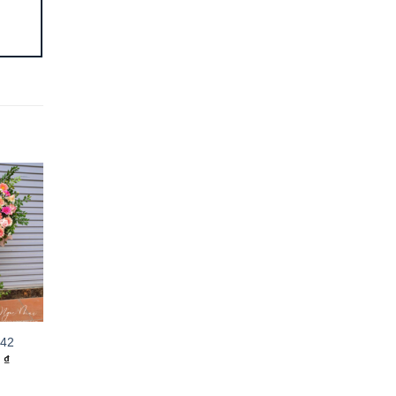
K42
0
₫