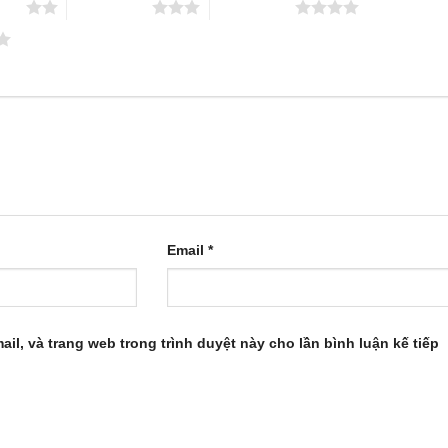
 sao
3 trên 5 sao
4 trên 5 sao
Email
*
ail, và trang web trong trình duyệt này cho lần bình luận kế tiếp