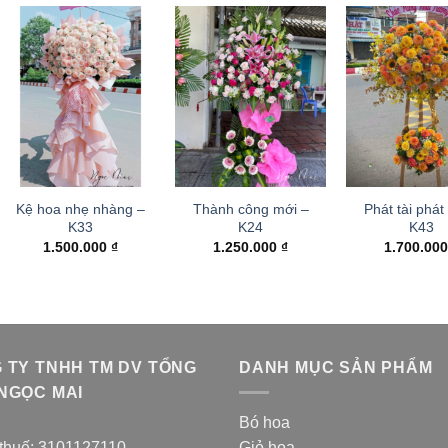
Kệ hoa nhẹ nhàng –
Thành công mới –
Phát tài phát 
K33
K24
K43
1.500.000
₫
1.250.000
₫
1.700.00
 TY TNHH TM DV TỔNG
DANH MỤC SẢN PHẨM
NGỌC MAI
Bó hoa
thuế: 3101127110
Giỏ hoa