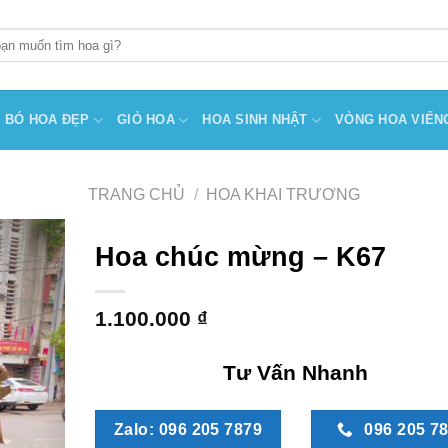
BÓ HOA ĐẸP
GIỎ HOA
HOA SINH NHẬT
VÒNG HOA VIẾN
TRANG CHỦ
/
HOA KHAI TRƯƠNG
Hoa chúc mừng – K67
1.100.000
₫
Tư Vấn Nhanh
Zalo: 096 205 7879
096 205 7