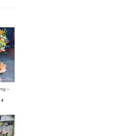
̀ng –
0
₫