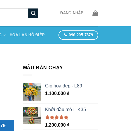
ĐĂNG NHẬP
📞 096 205 7879
G
HOA LAN HỒ ĐIỆP
MẪU BÁN CHẠY
Giỏ hoa đẹp - L89
1.100.000
₫
Khởi đầu mới - K35
Được xếp
1.200.000
₫
879
hạng
5.00