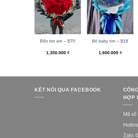
Đốn tim em – B70
Bó baby tím – B18
1.350.000
₫
1.600.000
₫
KẾT NỐI QUA FACEBOOK
CÔNG
HỢP 
Mã số 
Hotlin
Zalo: 