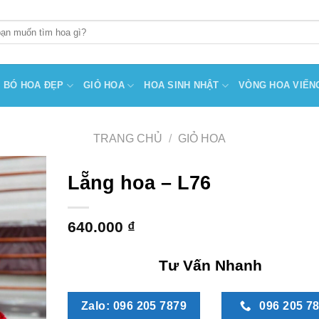
BÓ HOA ĐẸP
GIỎ HOA
HOA SINH NHẬT
VÒNG HOA VIẾN
TRANG CHỦ
/
GIỎ HOA
Lẵng hoa – L76
640.000
₫
Tư Vấn Nhanh
Zalo: 096 205 7879
096 205 7