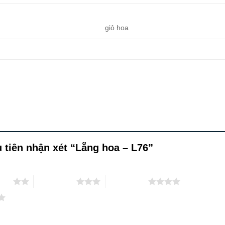
giỏ hoa
u tiên nhận xét “Lẵng hoa – L76”
 sao
3 trên 5 sao
4 trên 5 sao