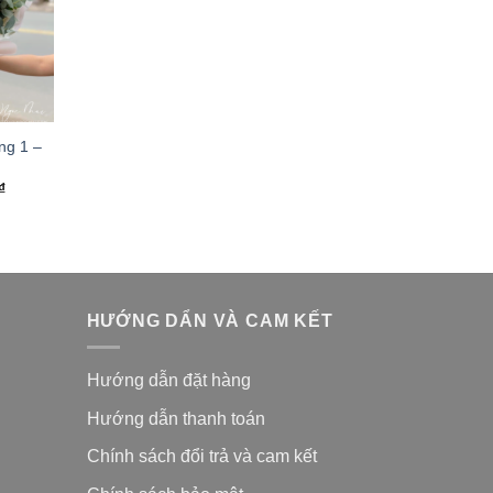
ng 1 –
₫
HƯỚNG DẨN VÀ CAM KẾT
Hướng dẫn đặt hàng
Hướng dẫn thanh toán
Chính sách đổi trả và cam kế
t