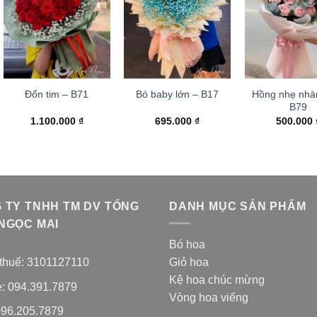
Hồng nhẹ nhà
Đốn tim – B71
Bó baby lớn – B17
B79
1.100.000
₫
695.000
₫
500.000
 TY TNHH TM DV TỔNG
DANH MỤC SẢN PHẨM
NGỌC MAI
Bó hoa
thuế: 3101127110
Giỏ hoa
Kệ hoa chúc mừng
e: 094.391.7879
Vòng hoa viếng
096.205.7879