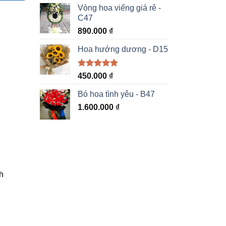
5 sao
Vòng hoa viếng giá rẻ -
C47
890.000
₫
Hoa hướng dương - D15
Được xếp
450.000
₫
hạng
5.00
5 sao
Bó hoa tình yêu - B47
1.600.000
₫
h