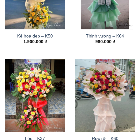
Kệ hoa đẹp – K50
Thinh vượng – K64
1.900.000
₫
980.000
₫
Lộc – K37
Rực rỡ – K60