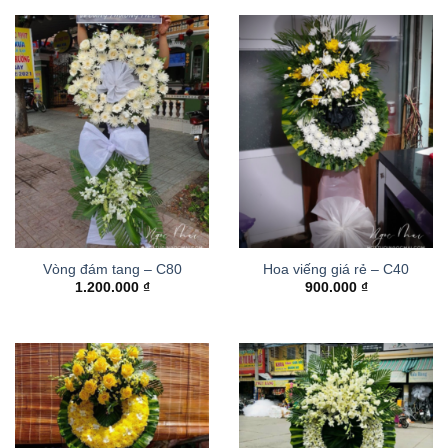
Vòng đám tang – C80
Hoa viếng giá rẻ – C40
1.200.000
₫
900.000
₫