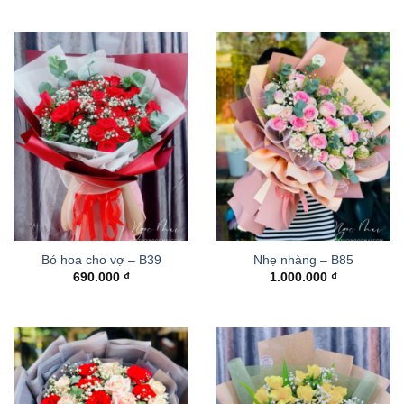
là:
tại
780.000 ₫.
là:
730.000 ₫.
Bó hoa cho vợ – B39
Nhẹ nhàng – B85
690.000
₫
1.000.000
₫