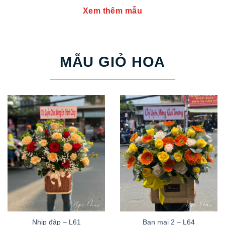
Xem thêm mẫu
MẪU GIỎ HOA
Nhịp đập – L61
Ban mai 2 – L64