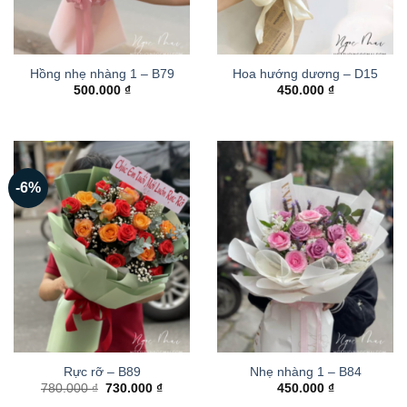
Hồng nhẹ nhàng 1 – B79
Hoa hướng dương – D15
500.000
₫
450.000
₫
-6%
Rực rỡ – B89
Nhẹ nhàng 1 – B84
Giá
Giá
780.000
₫
730.000
₫
450.000
₫
gốc
hiện