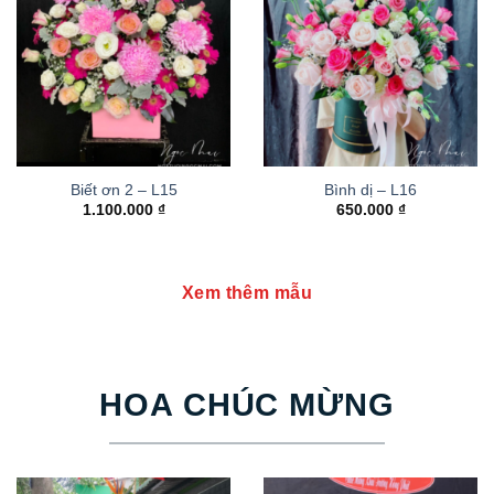
Biết ơn 2 – L15
Bình dị – L16
1.100.000
₫
650.000
₫
Xem thêm mẫu
HOA CHÚC MỪNG