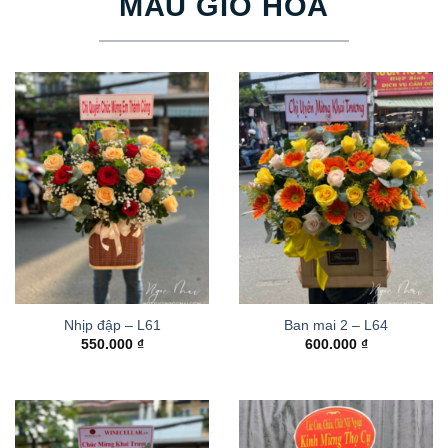
MẪU GIỎ HOA
Nhịp đập – L61
Ban mai 2 – L64
550.000
₫
600.000
₫