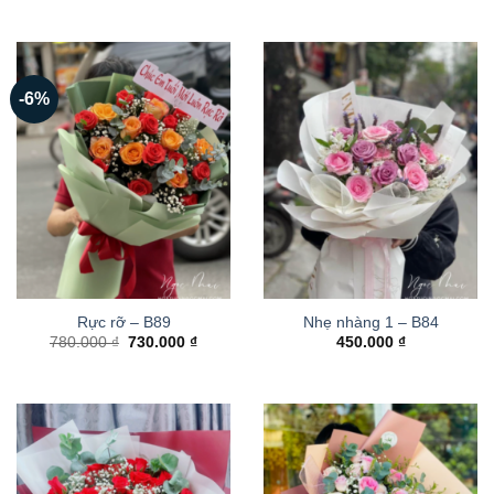
-6%
Rực rỡ – B89
Nhẹ nhàng 1 – B84
Giá
Giá
780.000
₫
730.000
₫
450.000
₫
gốc
hiện
là:
tại
780.000 ₫.
là:
730.000 ₫.