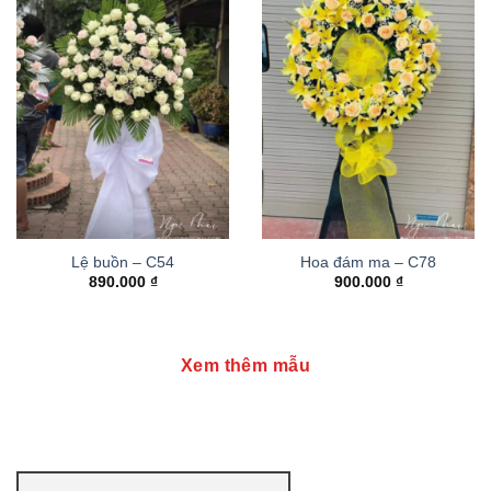
Lệ buồn – C54
Hoa đám ma – C78
890.000
₫
900.000
₫
Xem thêm mẫu