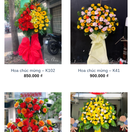
Hoa chúc mừng – K102
Hoa chúc mừng – K41
850.000
₫
900.000
₫