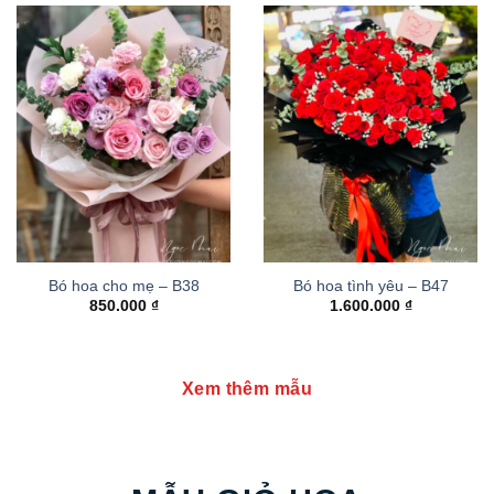
Bó hoa cho mẹ – B38
Bó hoa tình yêu – B47
850.000
₫
1.600.000
₫
Xem thêm mẫu