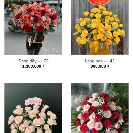
Đong đầy – L72
Lẵng hoa – L42
1.300.000
₫
800.000
₫