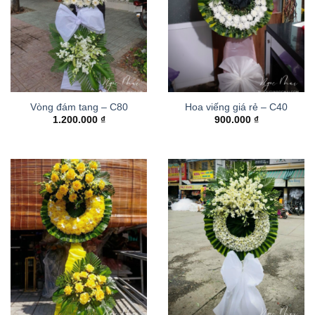
Vòng đám tang – C80
Hoa viếng giá rẻ – C40
1.200.000
₫
900.000
₫