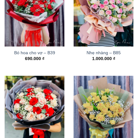
Bó hoa cho vợ – B39
Nhẹ nhàng – B85
690.000
₫
1.000.000
₫