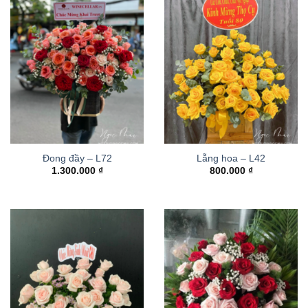
Đong đầy – L72
Lẵng hoa – L42
1.300.000
₫
800.000
₫