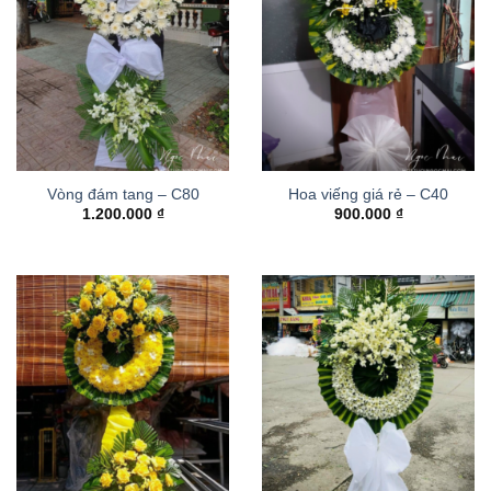
Vòng đám tang – C80
Hoa viếng giá rẻ – C40
1.200.000
₫
900.000
₫