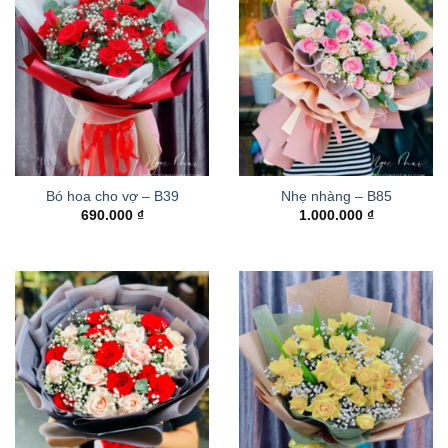
Bó hoa cho vợ – B39
Nhẹ nhàng – B85
690.000
₫
1.000.000
₫