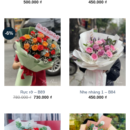
500.000
₫
450.000
₫
-6%
Rực rỡ – B89
Nhẹ nhàng 1 – B84
Giá
Giá
780.000
₫
730.000
₫
450.000
₫
gốc
hiện
là:
tại
780.000 ₫.
là:
730.000 ₫.