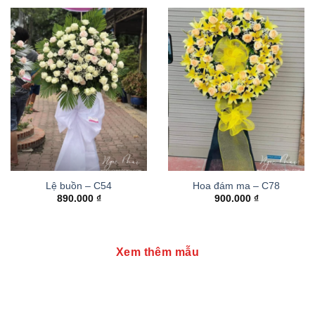
Lệ buồn – C54
Hoa đám ma – C78
890.000
₫
900.000
₫
Xem thêm mẫu