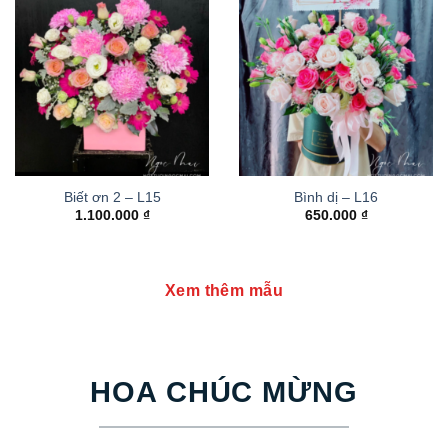
Biết ơn 2 – L15
Bình dị – L16
1.100.000
₫
650.000
₫
Xem thêm mẫu
HOA CHÚC MỪNG