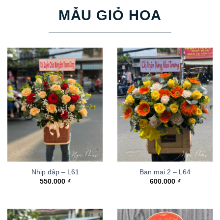
MẪU GIỎ HOA
Nhịp đập – L61
Ban mai 2 – L64
550.000
₫
600.000
₫