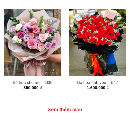
Bó hoa cho mẹ – B38
Bó hoa tình yêu – B47
850.000
₫
1.600.000
₫
Xem thêm mẫu