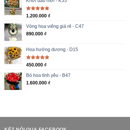
Khởi đầu mới - K35
Được xếp
1.200.000
₫
hạng
5.00
5 sao
Vòng hoa viếng giá rẻ - C47
890.000
₫
Hoa hướng dương - D15
Được xếp
450.000
₫
hạng
5.00
5 sao
Bó hoa tình yêu - B47
1.600.000
₫
KẾT NỐI QUA FACEBOOK