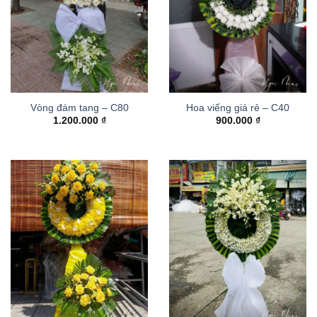
Vòng đám tang – C80
Hoa viếng giá rẻ – C40
1.200.000
₫
900.000
₫