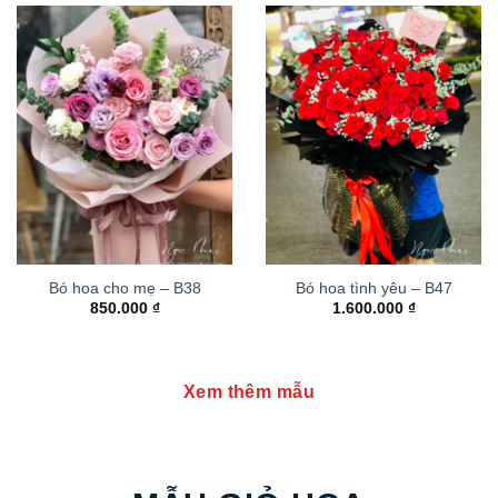
Bó hoa cho mẹ – B38
Bó hoa tình yêu – B47
850.000
₫
1.600.000
₫
Xem thêm mẫu