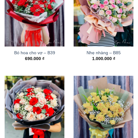
Bó hoa cho vợ – B39
Nhẹ nhàng – B85
690.000
₫
1.000.000
₫