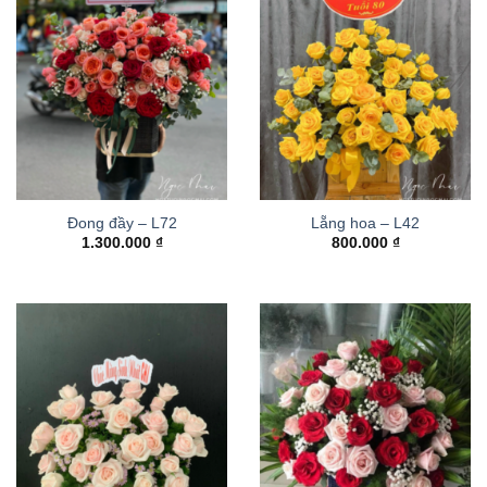
Đong đầy – L72
Lẵng hoa – L42
1.300.000
₫
800.000
₫