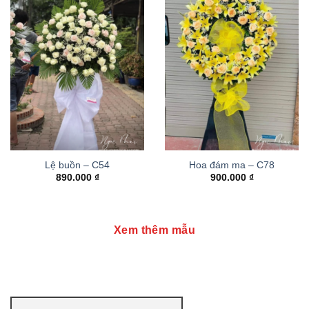
Lệ buồn – C54
Hoa đám ma – C78
890.000
₫
900.000
₫
Xem thêm mẫu