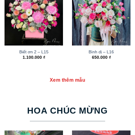
Biết ơn 2 – L15
Bình dị – L16
1.100.000
₫
650.000
₫
Xem thêm mẫu
HOA CHÚC MỪNG