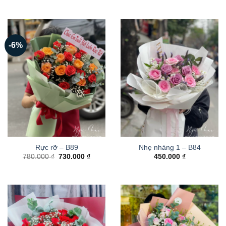
-6%
Rực rỡ – B89
Nhẹ nhàng 1 – B84
Giá
Giá
780.000
₫
730.000
₫
450.000
₫
gốc
hiện
là:
tại
780.000 ₫.
là:
730.000 ₫.