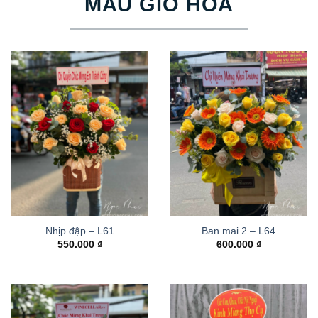
MẪU GIỎ HOA
Nhịp đập – L61
Ban mai 2 – L64
550.000
₫
600.000
₫