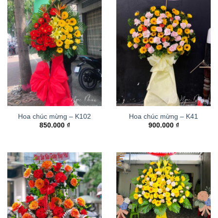
Hoa chúc mừng – K102
Hoa chúc mừng – K41
850.000
₫
900.000
₫