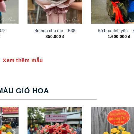
B72
Bó hoa cho mẹ – B38
Bó hoa tình yêu –
₫
850.000
₫
1.600.000
₫
Xem thêm mẫu
MẪU GIỎ HOA