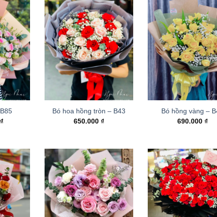
 B85
Bó hoa hồng tròn – B43
Bó hồng vàng – 
0
₫
650.000
₫
690.000
₫