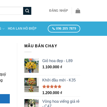
ĐĂNG NHẬP
📞 096 205 7879
G
HOA LAN HỒ ĐIỆP
MẪU BÁN CHẠY
Giỏ hoa đẹp - L89
1.100.000
₫
 quý
Khởi đầu mới - K35
ng
Được xếp
1.200.000
₫
hạng
5.00
5 sao
Vòng hoa viếng giá rẻ
- C47