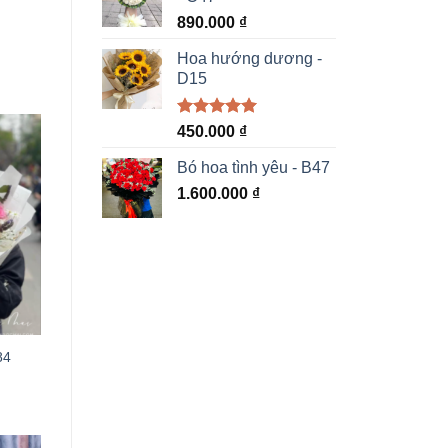
890.000
₫
Hoa hướng dương -
D15
Được xếp
450.000
₫
hạng
5.00
5 sao
Bó hoa tình yêu - B47
1.600.000
₫
84