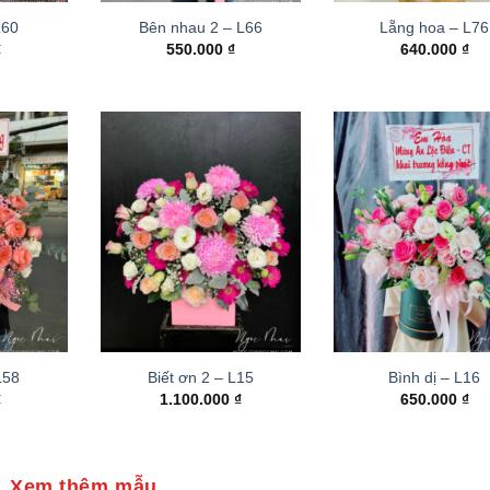
L60
Bên nhau 2 – L66
Lẵng hoa – L76
₫
550.000
₫
640.000
₫
 L58
Biết ơn 2 – L15
Bình dị – L16
₫
1.100.000
₫
650.000
₫
Xem thêm mẫu