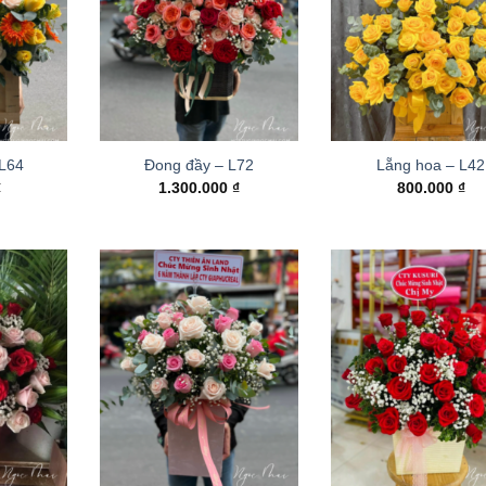
 L64
Đong đầy – L72
Lẵng hoa – L42
₫
1.300.000
₫
800.000
₫