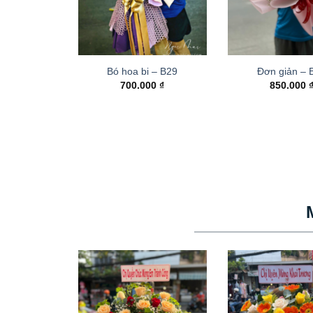
Bó hoa bi – B29
Đơn giản – 
700.000
₫
850.000