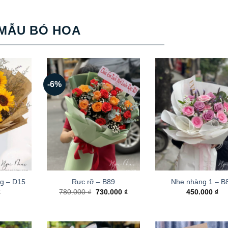
MẪU BÓ HOA
-6%
g – D15
Rực rỡ – B89
Nhẹ nhàng 1 – B
Giá
Giá
₫
780.000
₫
730.000
₫
450.000
₫
gốc
hiện
là:
tại
780.000 ₫.
là:
730.000 ₫.