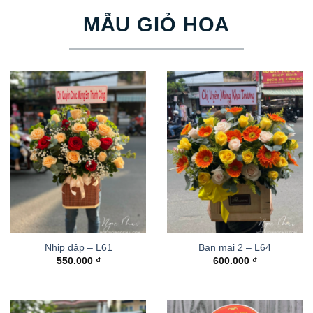
MẪU GIỎ HOA
Nhịp đập – L61
Ban mai 2 – L64
550.000
₫
600.000
₫