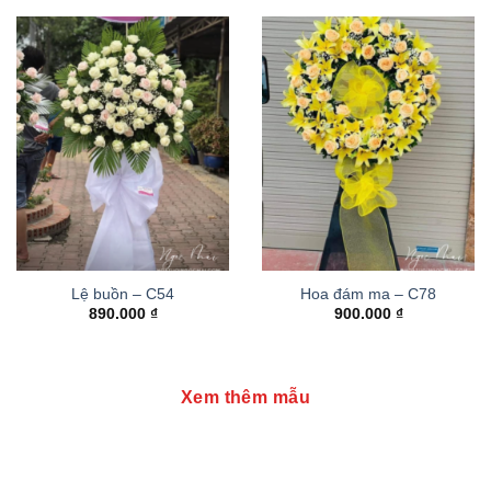
Lệ buồn – C54
Hoa đám ma – C78
890.000
₫
900.000
₫
Xem thêm mẫu