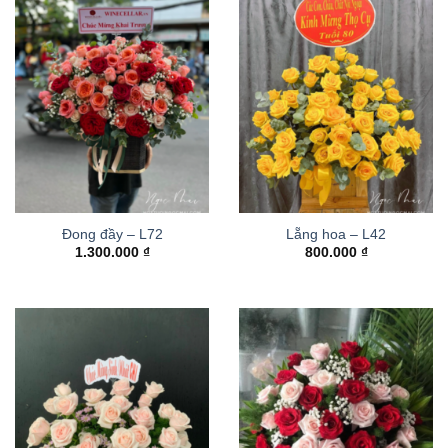
Đong đầy – L72
Lẵng hoa – L42
1.300.000
₫
800.000
₫