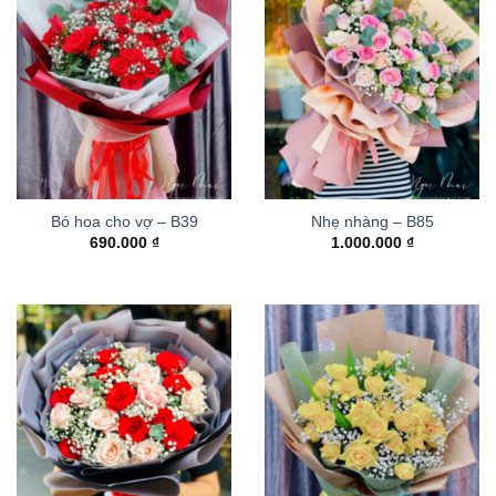
Bó hoa cho vợ – B39
Nhẹ nhàng – B85
690.000
₫
1.000.000
₫