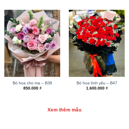
Bó hoa cho mẹ – B38
Bó hoa tình yêu – B47
850.000
₫
1.600.000
₫
Xem thêm mẫu