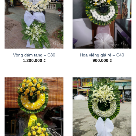
Vòng đám tang – C80
Hoa viếng giá rẻ – C40
1.200.000
₫
900.000
₫