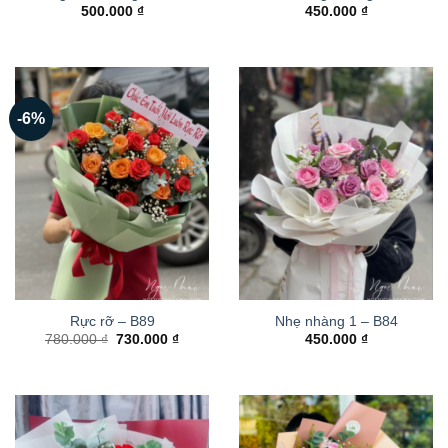
500.000
₫
450.000
₫
-6%
Rực rỡ – B89
Nhẹ nhàng 1 – B84
Giá
Giá
780.000
₫
730.000
₫
450.000
₫
gốc
hiện
là:
tại
780.000 ₫.
là:
730.000 ₫.