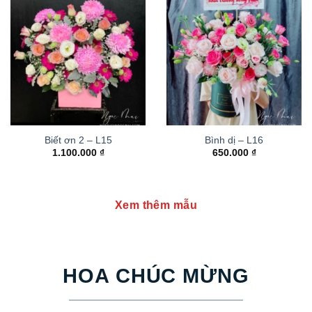
Biết ơn 2 – L15
Bình dị – L16
1.100.000
₫
650.000
₫
Xem thêm mẫu
HOA CHÚC MỪNG