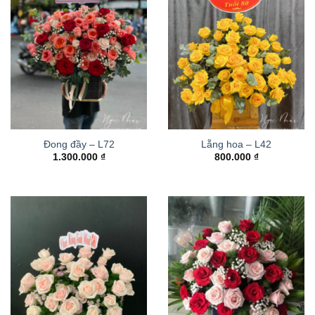
Đong đầy – L72
Lẵng hoa – L42
1.300.000
₫
800.000
₫