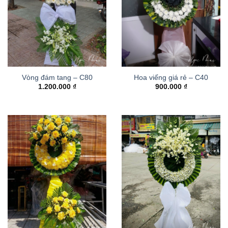
Vòng đám tang – C80
Hoa viếng giá rẻ – C40
1.200.000
₫
900.000
₫