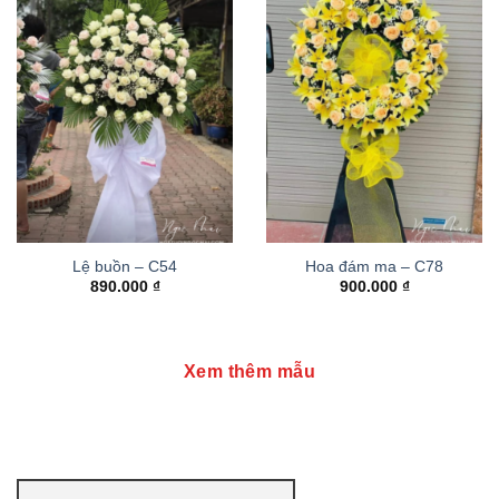
Lệ buồn – C54
Hoa đám ma – C78
890.000
₫
900.000
₫
Xem thêm mẫu