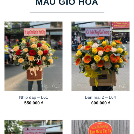
MẪU GIỎ HOA
Nhịp đập – L61
Ban mai 2 – L64
550.000
₫
600.000
₫