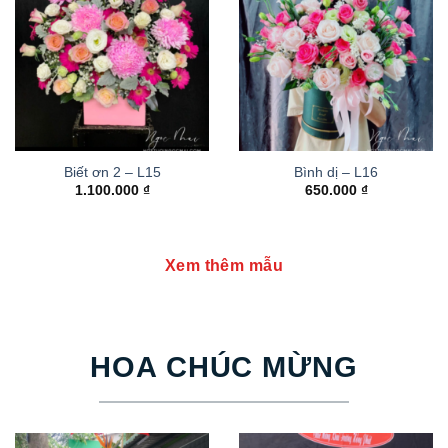
Biết ơn 2 – L15
Bình dị – L16
1.100.000
₫
650.000
₫
Xem thêm mẫu
HOA CHÚC MỪNG