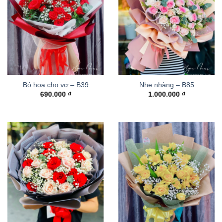
Bó hoa cho vợ – B39
Nhẹ nhàng – B85
690.000
₫
1.000.000
₫