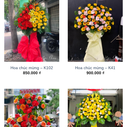
Hoa chúc mừng – K102
Hoa chúc mừng – K41
850.000
₫
900.000
₫