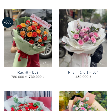
-6%
Rực rỡ – B89
Nhẹ nhàng 1 – B84
Giá
Giá
780.000
₫
730.000
₫
450.000
₫
gốc
hiện
là:
tại
780.000 ₫.
là:
730.000 ₫.