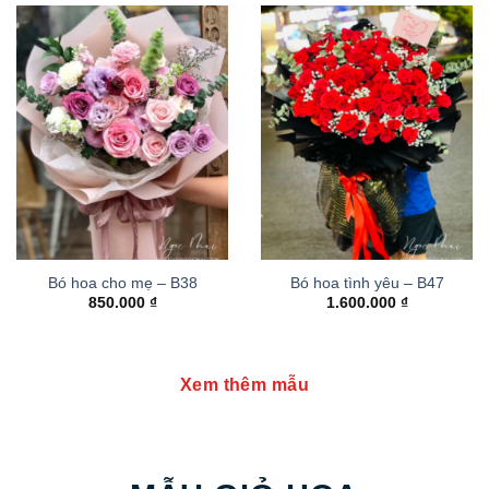
Bó hoa cho mẹ – B38
Bó hoa tình yêu – B47
850.000
₫
1.600.000
₫
Xem thêm mẫu