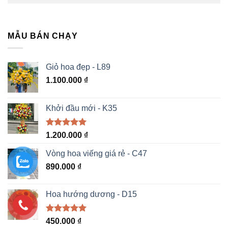
MẪU BÁN CHẠY
Giỏ hoa đẹp - L89
1.100.000
₫
Khởi đầu mới - K35
Được xếp
1.200.000
₫
hạng
5.00
5 sao
Vòng hoa viếng giá rẻ - C47
890.000
₫
Hoa hướng dương - D15
Được xếp
450.000
₫