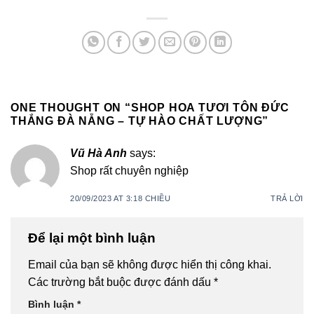
ONE THOUGHT ON “
SHOP HOA TƯƠI TÔN ĐỨC
THẮNG ĐÀ NẴNG – TỰ HÀO CHẤT LƯỢNG
”
Vũ Hà Anh
says:
Shop rất chuyên nghiệp
20/09/2023 AT 3:18 CHIỀU
TRẢ LỜI
Để lại một bình luận
Email của bạn sẽ không được hiển thị công khai.
Các trường bắt buộc được đánh dấu
*
Bình luận
*