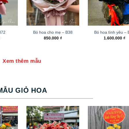
B72
Bó hoa cho mẹ – B38
Bó hoa tình yêu –
₫
850.000
₫
1.600.000
₫
Xem thêm mẫu
MẪU GIỎ HOA