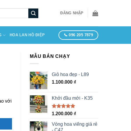
ĐĂNG NHẬP
📞 096 205 7879
G
HOA LAN HỒ ĐIỆP
MẪU BÁN CHẠY
Giỏ hoa đẹp - L89
1.100.000
₫
Khởi đầu mới - K35
ao với
Được xếp
1.200.000
₫
hạng
5.00
5 sao
Vòng hoa viếng giá rẻ
- C47