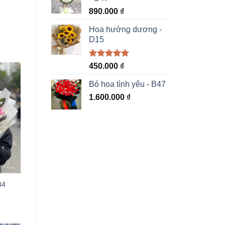
890.000
₫
Hoa hướng dương -
D15
Được xếp
450.000
₫
hạng
5.00
5 sao
Bó hoa tình yêu - B47
1.600.000
₫
84