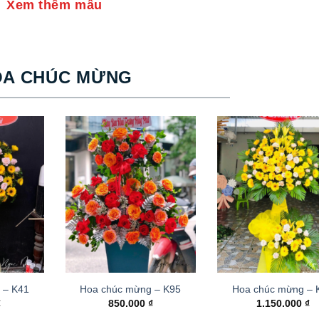
Xem thêm mẫu
OA CHÚC MỪNG
 – K41
Hoa chúc mừng – K95
Hoa chúc mừng –
₫
850.000
₫
1.150.000
₫