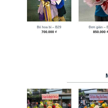
Bó hoa bi – B29
Đơn giản – 
700.000
₫
850.000