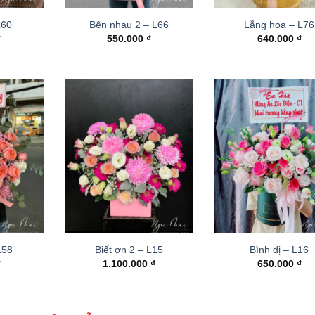
L60
Bên nhau 2 – L66
Lẵng hoa – L76
₫
550.000
₫
640.000
₫
 L58
Biết ơn 2 – L15
Bình dị – L16
₫
1.100.000
₫
650.000
₫