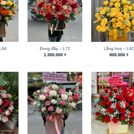
 L64
Đong đầy – L72
Lẵng hoa – L42
₫
1.300.000
₫
800.000
₫