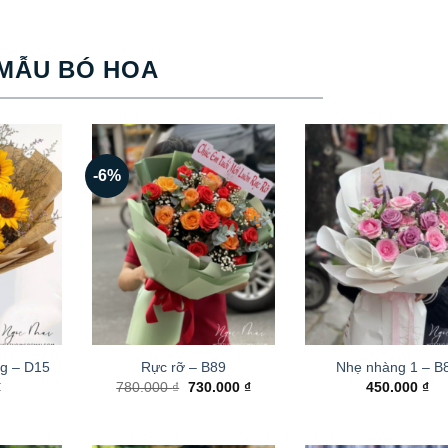
MẪU BÓ HOA
-6%
g – D15
Rực rỡ – B89
Nhẹ nhàng 1 – B
Giá
Giá
₫
780.000
₫
730.000
₫
450.000
₫
gốc
hiện
là:
tại
780.000 ₫.
là:
730.000 ₫.