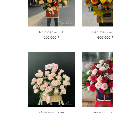
Nhịp đập – L61
Ban mai 2 –
550.000
₫
600.000
Lẵng hoa – L38
Niềm vui – 