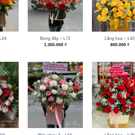
 L64
Đong đầy – L72
Lẵng hoa – L42
₫
1.300.000
₫
800.000
₫
L60
Bên nhau 2 – L66
Lẵng hoa – L76