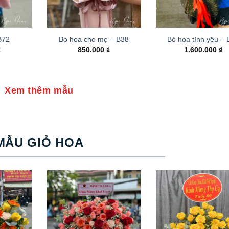
B72
Bó hoa cho mẹ – B38
Bó hoa tình yêu –
₫
850.000
₫
1.600.000
₫
Xem thêm mẫu
MẪU GIỎ HOA