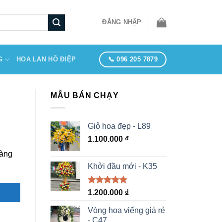
ĐĂNG NHẬP
📞 096 205 7879
G
HOA LAN HỒ ĐIỆP
MẪU BÁN CHẠY
Giỏ hoa đẹp - L89
1.100.000
₫
hàng
Khởi đầu mới - K35
Được xếp
1.200.000
₫
hạng
5.00
5 sao
Vòng hoa viếng giá rẻ
- C47