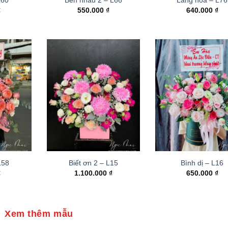
₫
550.000
₫
640.000
₫
 L58
Biết ơn 2 – L15
Bình dị – L16
₫
1.100.000
₫
650.000
₫
Xem thêm mẫu