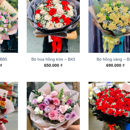
 B85
Bó hoa hồng tròn – B43
Bó hồng vàng – 
0
₫
650.000
₫
690.000
₫