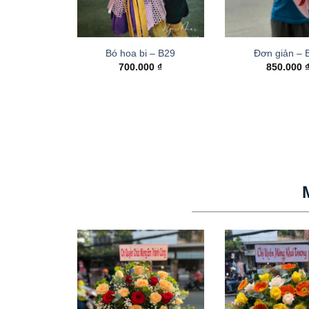
Bó hoa bi – B29
Đơn giản – 
700.000
₫
850.000