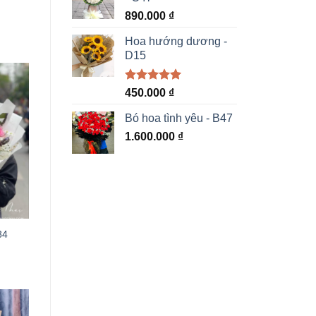
890.000
₫
Hoa hướng dương -
D15
Được xếp
450.000
₫
hạng
5.00
5 sao
Bó hoa tình yêu - B47
1.600.000
₫
84