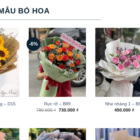
MẪU BÓ HOA
-6%
g – D15
Rực rỡ – B89
Nhẹ nhàng 1 – B
Giá
Giá
₫
780.000
₫
730.000
₫
450.000
₫
gốc
hiện
là:
tại
780.000 ₫.
là:
730.000 ₫.