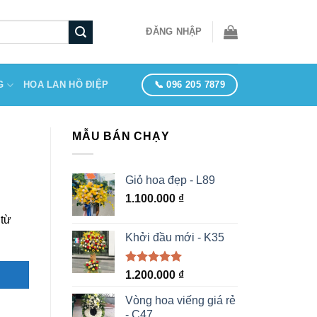
ĐĂNG NHẬP
📞 096 205 7879
G
HOA LAN HỒ ĐIỆP
MẪU BÁN CHẠY
Giỏ hoa đẹp - L89
1.100.000
₫
 từ
Khởi đầu mới - K35
Được xếp
1.200.000
₫
hạng
5.00
5 sao
Vòng hoa viếng giá rẻ
- C47