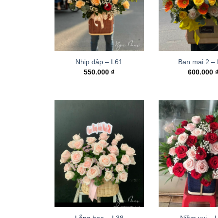
Nhịp đập – L61
Ban mai 2 –
550.000
₫
600.000
Lẵng hoa – L38
Niềm vui – 