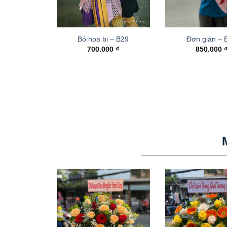
Bó hoa bi – B29
Đơn giản – 
700.000
₫
850.000