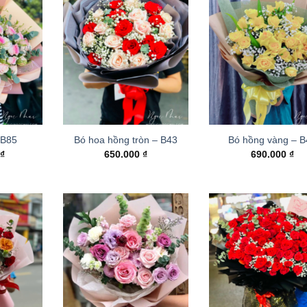
 B85
Bó hoa hồng tròn – B43
Bó hồng vàng – 
0
₫
650.000
₫
690.000
₫