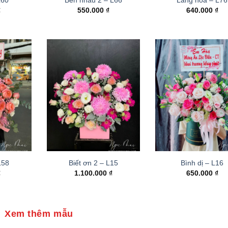
₫
550.000
₫
640.000
₫
 L58
Biết ơn 2 – L15
Bình dị – L16
₫
1.100.000
₫
650.000
₫
Xem thêm mẫu