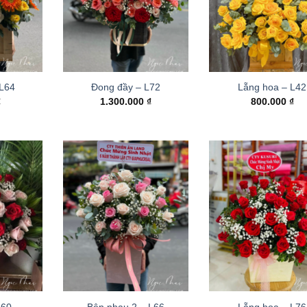
 L64
Đong đầy – L72
Lẵng hoa – L42
₫
1.300.000
₫
800.000
₫
L60
Bên nhau 2 – L66
Lẵng hoa – L76