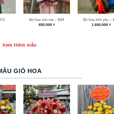
B72
Bó hoa cho mẹ – B38
Bó hoa tình yêu –
₫
850.000
₫
1.600.000
₫
Xem thêm mẫu
MẪU GIỎ HOA