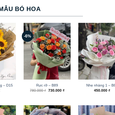
MẪU BÓ HOA
-6%
g – D15
Rực rỡ – B89
Nhẹ nhàng 1 – B
Giá
Giá
₫
780.000
₫
730.000
₫
450.000
₫
gốc
hiện
là:
tại
780.000 ₫.
là:
730.000 ₫.