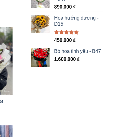
890.000
₫
Hoa hướng dương -
D15
Được xếp
450.000
₫
hạng
5.00
5 sao
Bó hoa tình yêu - B47
1.600.000
₫
84