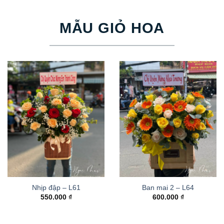
MẪU GIỎ HOA
Nhịp đập – L61
Ban mai 2 – L64
550.000
₫
600.000
₫