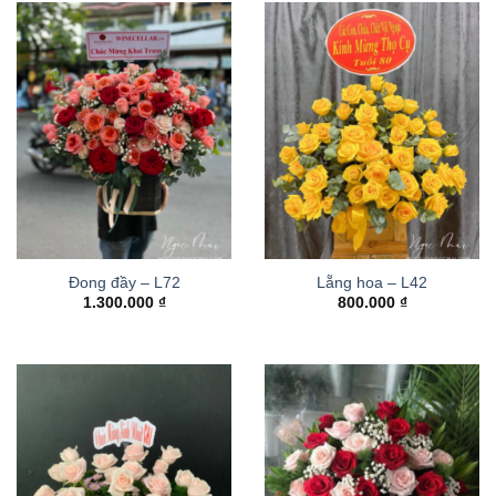
Đong đầy – L72
Lẵng hoa – L42
1.300.000
₫
800.000
₫