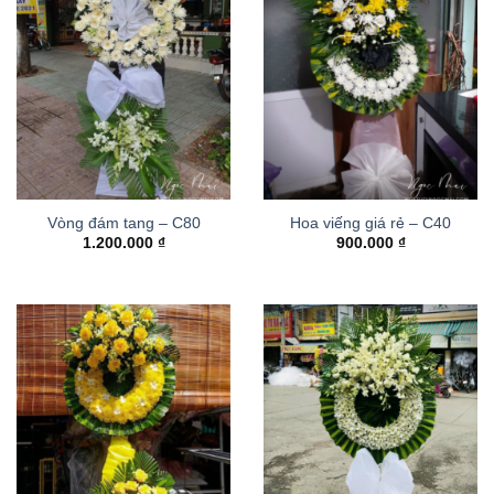
Vòng đám tang – C80
Hoa viếng giá rẻ – C40
1.200.000
₫
900.000
₫