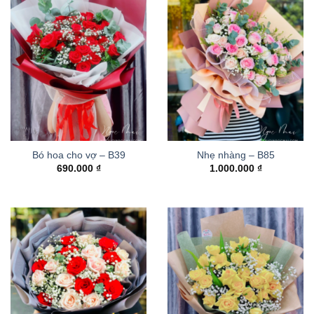
Bó hoa cho vợ – B39
Nhẹ nhàng – B85
690.000
₫
1.000.000
₫