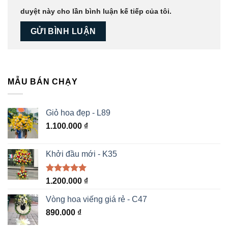
duyệt này cho lần bình luận kế tiếp của tôi.
MẪU BÁN CHẠY
Giỏ hoa đẹp - L89
1.100.000
₫
Khởi đầu mới - K35
Được xếp
1.200.000
₫
hạng
5.00
5 sao
Vòng hoa viếng giá rẻ - C47
890.000
₫