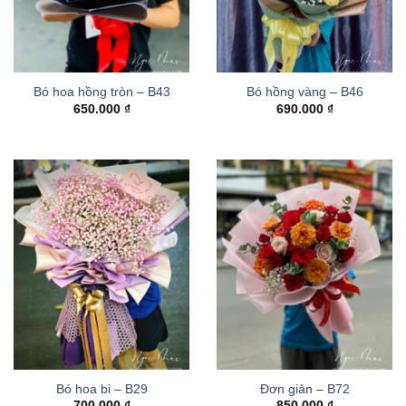
Bó hoa hồng tròn – B43
Bó hồng vàng – B46
650.000
₫
690.000
₫
Bó hoa bi – B29
Đơn giản – B72
700.000
₫
850.000
₫