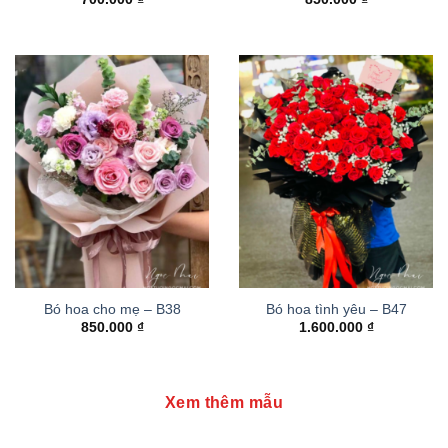
Bó hoa cho mẹ – B38
Bó hoa tình yêu – B47
850.000
₫
1.600.000
₫
Xem thêm mẫu