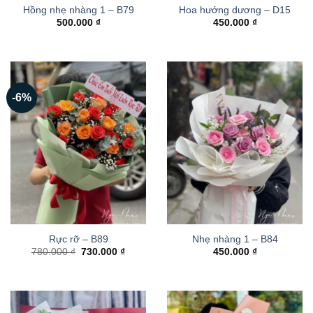
Hồng nhẹ nhàng 1 – B79
Hoa hướng dương – D15
500.000
₫
450.000
₫
-6%
Rực rỡ – B89
Nhẹ nhàng 1 – B84
Giá
Giá
780.000
₫
730.000
₫
450.000
₫
gốc
hiện
là:
tại
780.000 ₫.
là:
730.000 ₫.