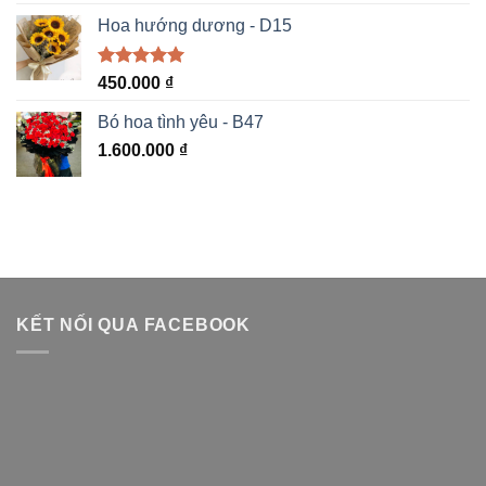
Hoa hướng dương - D15
Được xếp
450.000
₫
hạng
5.00
5 sao
Bó hoa tình yêu - B47
1.600.000
₫
KẾT NỐI QUA FACEBOOK