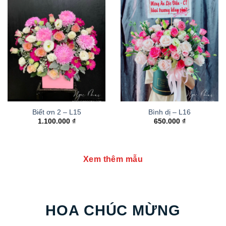
Biết ơn 2 – L15
Bình dị – L16
1.100.000
₫
650.000
₫
Xem thêm mẫu
HOA CHÚC MỪNG