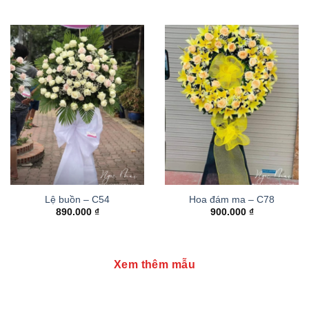
Lệ buồn – C54
Hoa đám ma – C78
890.000
₫
900.000
₫
Xem thêm mẫu