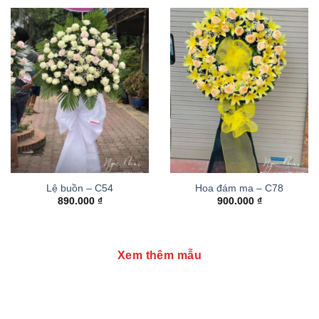
Lệ buồn – C54
Hoa đám ma – C78
890.000
₫
900.000
₫
Xem thêm mẫu