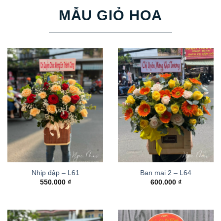
MẪU GIỎ HOA
Nhịp đập – L61
Ban mai 2 – L64
550.000
₫
600.000
₫