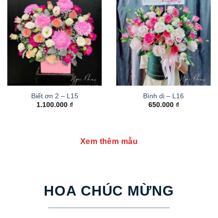
Biết ơn 2 – L15
Bình dị – L16
1.100.000
₫
650.000
₫
Xem thêm mẫu
HOA CHÚC MỪNG