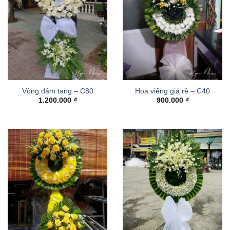
Vòng đám tang – C80
Hoa viếng giá rẻ – C40
1.200.000
₫
900.000
₫