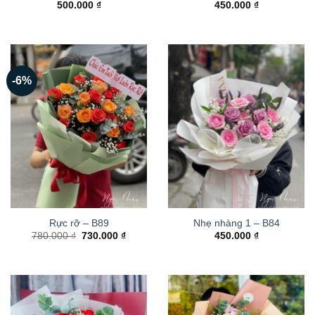
500.000
₫
450.000
₫
-6%
Rực rỡ – B89
Nhẹ nhàng 1 – B84
Giá
Giá
780.000
₫
730.000
₫
450.000
₫
gốc
hiện
là:
tại
780.000 ₫.
là:
730.000 ₫.