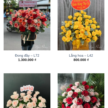
Đong đầy – L72
Lẵng hoa – L42
1.300.000
₫
800.000
₫