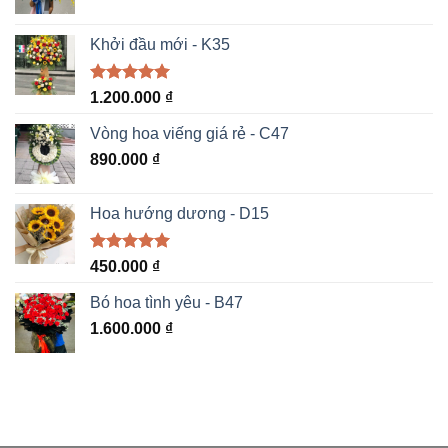
Khởi đầu mới - K35
Được xếp
1.200.000
₫
hạng
5.00
5 sao
Vòng hoa viếng giá rẻ - C47
890.000
₫
Hoa hướng dương - D15
Được xếp
450.000
₫
hạng
5.00
5 sao
Bó hoa tình yêu - B47
1.600.000
₫