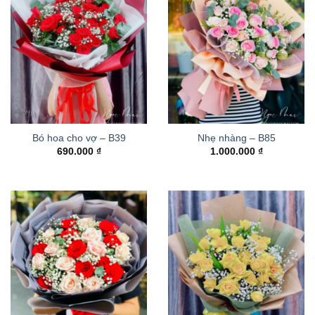
Bó hoa cho vợ – B39
Nhẹ nhàng – B85
690.000
₫
1.000.000
₫