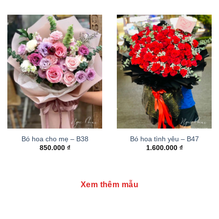
Bó hoa cho mẹ – B38
Bó hoa tình yêu – B47
850.000
₫
1.600.000
₫
Xem thêm mẫu