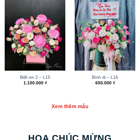
Biết ơn 2 – L15
Bình dị – L16
1.100.000
₫
650.000
₫
Xem thêm mẫu
HOA CHÚC MỪNG