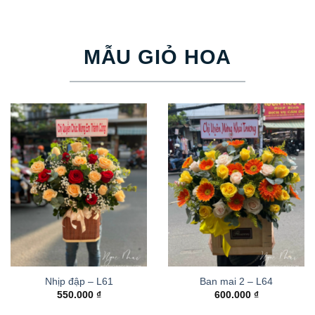
MẪU GIỎ HOA
Nhịp đập – L61
Ban mai 2 – L64
550.000
₫
600.000
₫