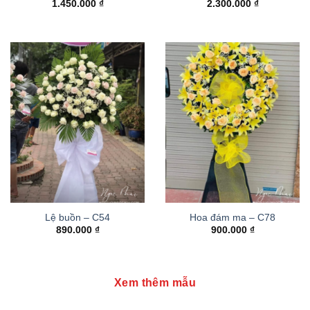
1.450.000
₫
2.300.000
₫
Lệ buồn – C54
Hoa đám ma – C78
890.000
₫
900.000
₫
Xem thêm mẫu