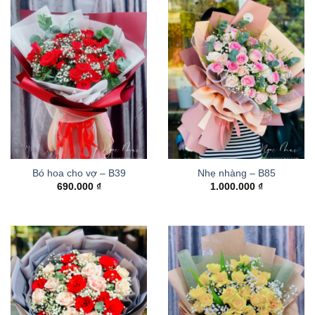
Bó hoa cho vợ – B39
Nhẹ nhàng – B85
690.000
₫
1.000.000
₫