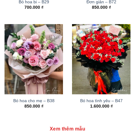
Bó hoa bi – B29
Đơn giản – B72
700.000
₫
850.000
₫
Bó hoa cho mẹ – B38
Bó hoa tình yêu – B47
850.000
₫
1.600.000
₫
Xem thêm mẫu