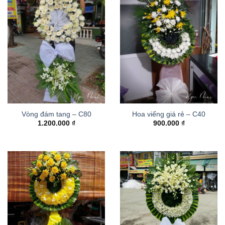
Vòng đám tang – C80
Hoa viếng giá rẻ – C40
1.200.000
₫
900.000
₫