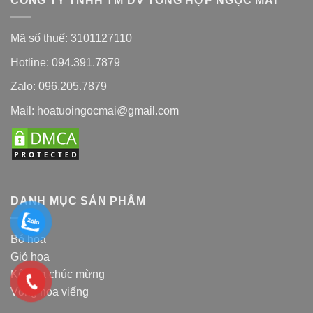
CÔNG TY TNHH TM DV TỔNG HỢP NGỌC MAI
Mã số thuế: 3101127110
Hotline: 094.391.7879
Zalo: 096.205.7879
Mail: hoatuoingocmai@gmail.com
DANH MỤC SẢN PHẨM
Bó hoa
Giỏ hoa
Kệ hoa chúc mừng
Vòng hoa viếng