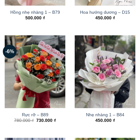
Hồng nhẹ nhàng 1 – B79
Hoa hướng dương – D15
500.000
₫
450.000
₫
-6%
Rực rỡ – B89
Nhẹ nhàng 1 – B84
Giá
Giá
780.000
₫
730.000
₫
450.000
₫
gốc
hiện
là:
tại
780.000 ₫.
là:
730.000 ₫.