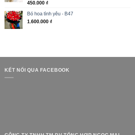
Được xếp
450.000
₫
hạng
5.00
5 sao
Bó hoa tình yêu - B47
1.600.000
₫
KẾT NỐI QUA FACEBOOK