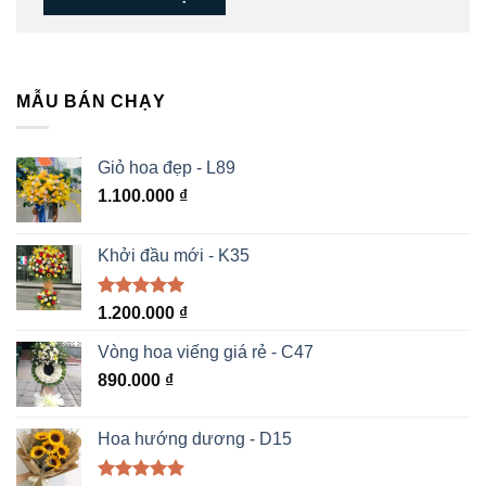
MẪU BÁN CHẠY
Giỏ hoa đẹp - L89
1.100.000
₫
Khởi đầu mới - K35
Được xếp
1.200.000
₫
hạng
5.00
5 sao
Vòng hoa viếng giá rẻ - C47
890.000
₫
Hoa hướng dương - D15