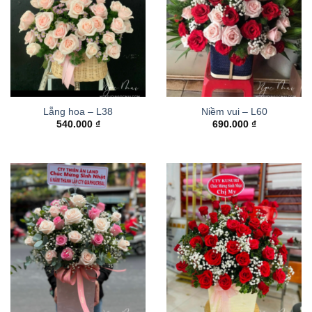
Lẵng hoa – L38
Niềm vui – L60
540.000
₫
690.000
₫