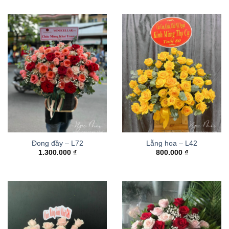
Đong đầy – L72
Lẵng hoa – L42
1.300.000
₫
800.000
₫