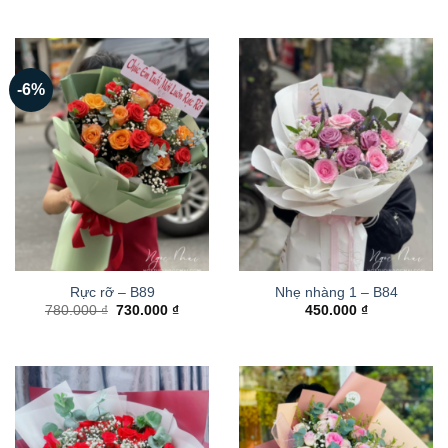
-6%
Rực rỡ – B89
Nhẹ nhàng 1 – B84
Giá
Giá
780.000
₫
730.000
₫
450.000
₫
gốc
hiện
là:
tại
780.000 ₫.
là:
730.000 ₫.