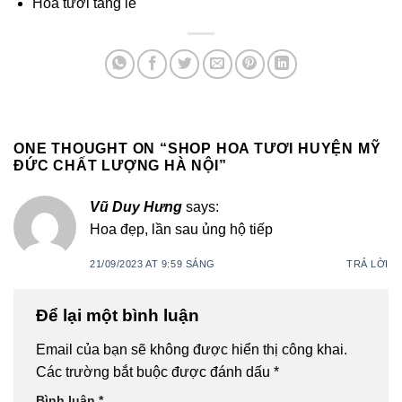
Hoa tươi tang lễ
ONE THOUGHT ON “
SHOP HOA TƯƠI HUYỆN MỸ
ĐỨC CHẤT LƯỢNG HÀ NỘI
”
Vũ Duy Hưng
says:
Hoa đẹp, lần sau ủng hộ tiếp
21/09/2023 AT 9:59 SÁNG
TRẢ LỜI
Để lại một bình luận
Email của bạn sẽ không được hiển thị công khai.
Các trường bắt buộc được đánh dấu
*
Bình luận
*