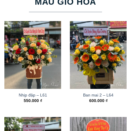
MẪU GIỎ HOA
Nhịp đập – L61
Ban mai 2 – L64
550.000
₫
600.000
₫