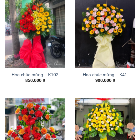
Hoa chúc mừng – K102
Hoa chúc mừng – K41
850.000
₫
900.000
₫