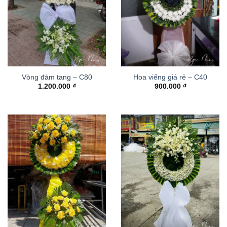
Vòng đám tang – C80
Hoa viếng giá rẻ – C40
1.200.000
₫
900.000
₫