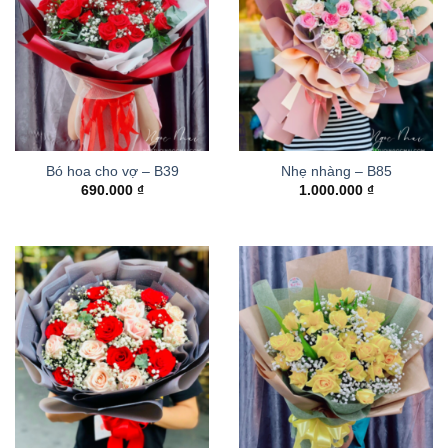
Bó hoa cho vợ – B39
Nhẹ nhàng – B85
690.000
₫
1.000.000
₫