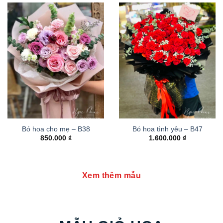
Bó hoa cho mẹ – B38
Bó hoa tình yêu – B47
850.000
₫
1.600.000
₫
Xem thêm mẫu