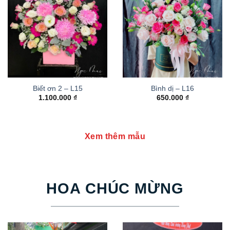
Biết ơn 2 – L15
Bình dị – L16
1.100.000
₫
650.000
₫
Xem thêm mẫu
HOA CHÚC MỪNG