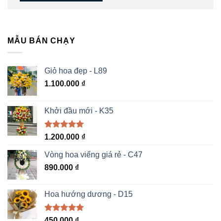
MẪU BÁN CHẠY
Giỏ hoa đẹp - L89
1.100.000
₫
Khởi đầu mới - K35
Được xếp
1.200.000
₫
hạng
5.00
5 sao
Vòng hoa viếng giá rẻ - C47
890.000
₫
Hoa hướng dương - D15
Được xếp
450.000
₫