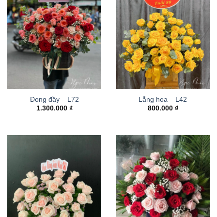
Đong đầy – L72
Lẵng hoa – L42
1.300.000
₫
800.000
₫