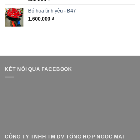
hạng
5.00
5 sao
Bó hoa tình yêu - B47
1.600.000
₫
KẾT NỐI QUA FACEBOOK
CÔNG TY TNHH TM DV TỔNG HỢP NGỌC MAI