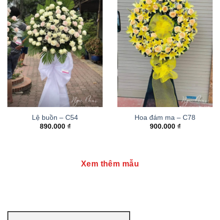
Lệ buồn – C54
Hoa đám ma – C78
890.000
₫
900.000
₫
Xem thêm mẫu