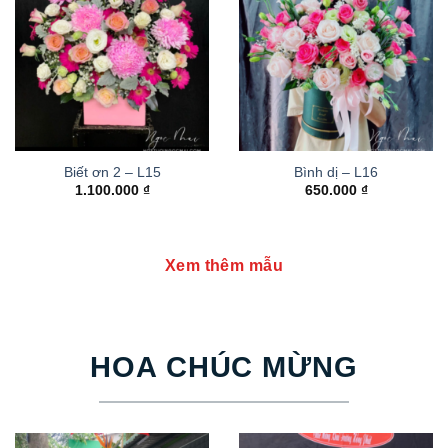
Biết ơn 2 – L15
Bình dị – L16
1.100.000
₫
650.000
₫
Xem thêm mẫu
HOA CHÚC MỪNG