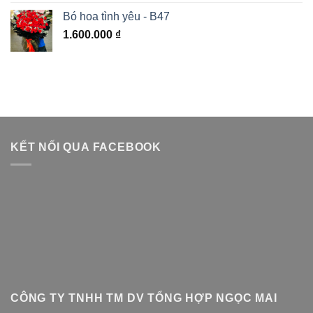
hạng
5.00
5 sao
Bó hoa tình yêu - B47
1.600.000
₫
KẾT NỐI QUA FACEBOOK
CÔNG TY TNHH TM DV TỔNG HỢP NGỌC MAI