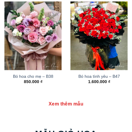
Bó hoa cho mẹ – B38
Bó hoa tình yêu – B47
850.000
₫
1.600.000
₫
Xem thêm mẫu