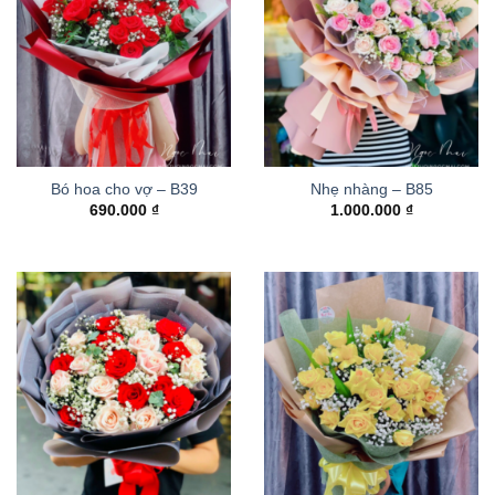
Bó hoa cho vợ – B39
Nhẹ nhàng – B85
690.000
₫
1.000.000
₫