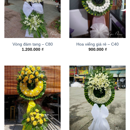
Vòng đám tang – C80
Hoa viếng giá rẻ – C40
1.200.000
₫
900.000
₫