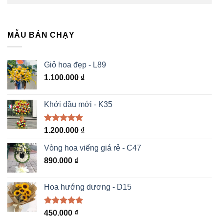
MẪU BÁN CHẠY
Giỏ hoa đẹp - L89
1.100.000
₫
Khởi đầu mới - K35
Được xếp
1.200.000
₫
hạng
5.00
5 sao
Vòng hoa viếng giá rẻ - C47
890.000
₫
Hoa hướng dương - D15
Được xếp
450.000
₫