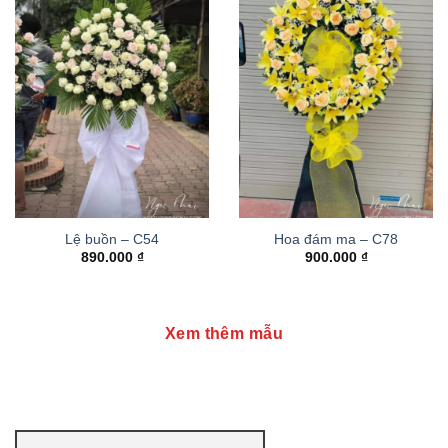
Lệ buồn – C54
Hoa đám ma – C78
890.000
₫
900.000
₫
Xem thêm mẫu