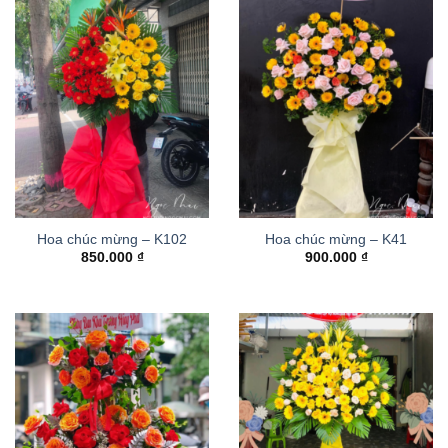
Hoa chúc mừng – K102
Hoa chúc mừng – K41
850.000
₫
900.000
₫