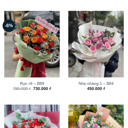
-6%
Rực rỡ – B89
Nhẹ nhàng 1 – B84
Giá
Giá
780.000
₫
730.000
₫
450.000
₫
gốc
hiện
là:
tại
780.000 ₫.
là:
730.000 ₫.