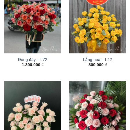
Đong đầy – L72
Lẵng hoa – L42
1.300.000
₫
800.000
₫