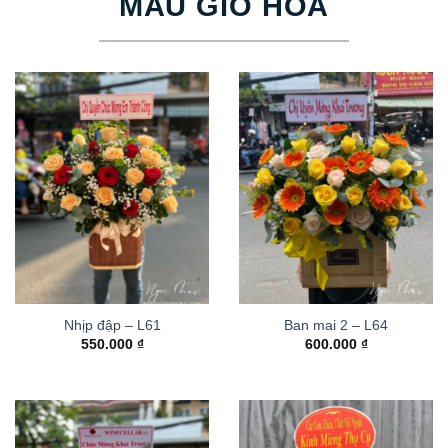
MẪU GIỎ HOA
Nhịp đập – L61
Ban mai 2 – L64
550.000
₫
600.000
₫