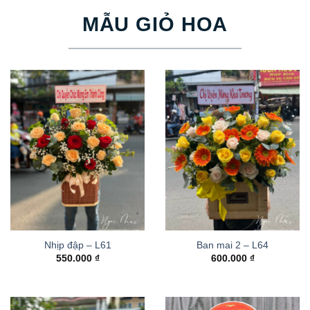
MẪU GIỎ HOA
Nhịp đập – L61
Ban mai 2 – L64
550.000
₫
600.000
₫