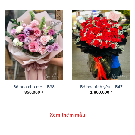
Bó hoa cho mẹ – B38
Bó hoa tình yêu – B47
850.000
₫
1.600.000
₫
Xem thêm mẫu