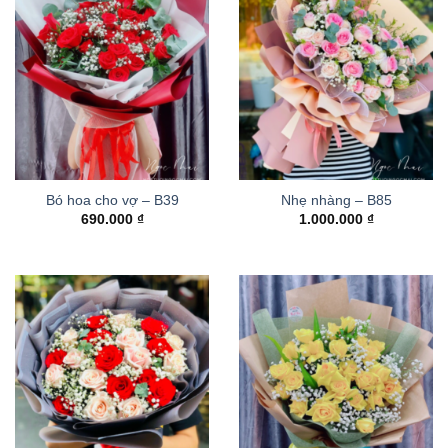
Bó hoa cho vợ – B39
Nhẹ nhàng – B85
690.000
₫
1.000.000
₫