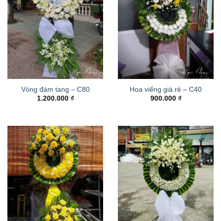
Vòng đám tang – C80
Hoa viếng giá rẻ – C40
1.200.000
₫
900.000
₫