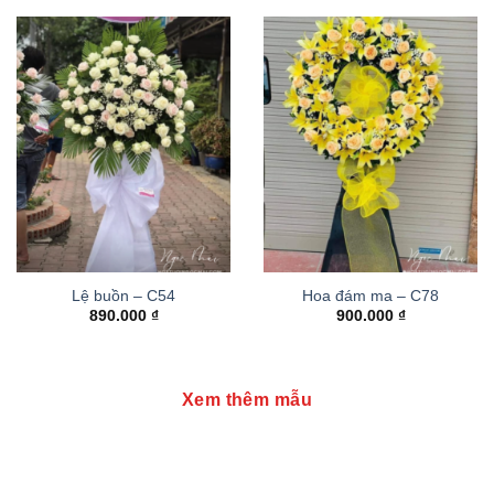
Lệ buồn – C54
Hoa đám ma – C78
890.000
₫
900.000
₫
Xem thêm mẫu