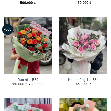
500.000
₫
450.000
₫
-6%
Rực rỡ – B89
Nhẹ nhàng 1 – B84
Giá
Giá
780.000
₫
730.000
₫
450.000
₫
gốc
hiện
là:
tại
780.000 ₫.
là:
730.000 ₫.