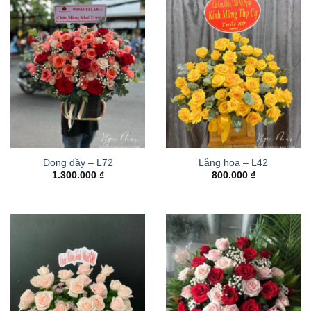
Đong đầy – L72
Lẵng hoa – L42
1.300.000
₫
800.000
₫