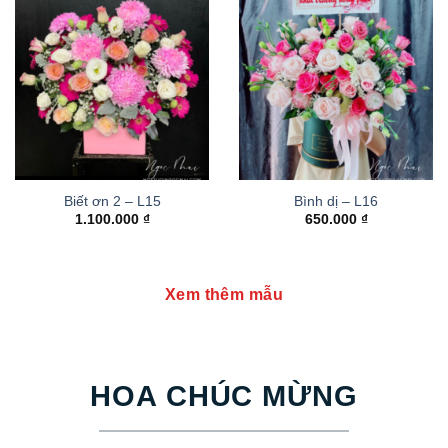
Biết ơn 2 – L15
Bình dị – L16
1.100.000
₫
650.000
₫
Xem thêm mẫu
HOA CHÚC MỪNG