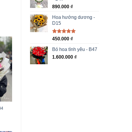
890.000
₫
Hoa hướng dương -
D15
Được xếp
450.000
₫
hạng
5.00
5 sao
Bó hoa tình yêu - B47
1.600.000
₫
84