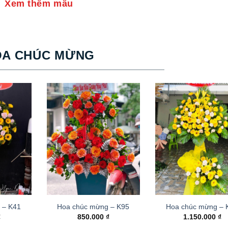
Xem thêm mẫu
OA CHÚC MỪNG
 – K41
Hoa chúc mừng – K95
Hoa chúc mừng –
₫
850.000
₫
1.150.000
₫