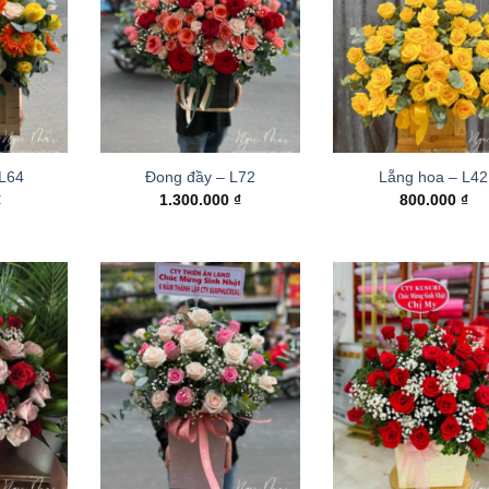
 L64
Đong đầy – L72
Lẵng hoa – L42
₫
1.300.000
₫
800.000
₫