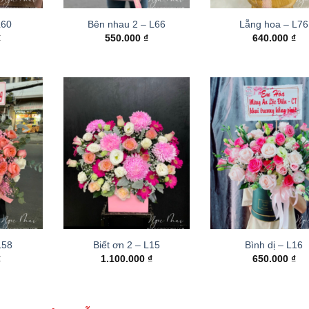
L60
Bên nhau 2 – L66
Lẵng hoa – L76
₫
550.000
₫
640.000
₫
 L58
Biết ơn 2 – L15
Bình dị – L16
₫
1.100.000
₫
650.000
₫