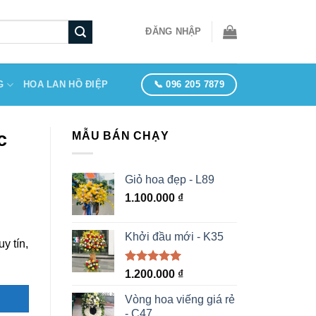
ĐĂNG NHẬP
📞 096 205 7879
G
HOA LAN HỒ ĐIỆP
c
MẪU BÁN CHẠY
Giỏ hoa đẹp - L89
1.100.000
₫
Khởi đầu mới - K35
y tín,
Được xếp
1.200.000
₫
hạng
5.00
5 sao
Vòng hoa viếng giá rẻ
- C47