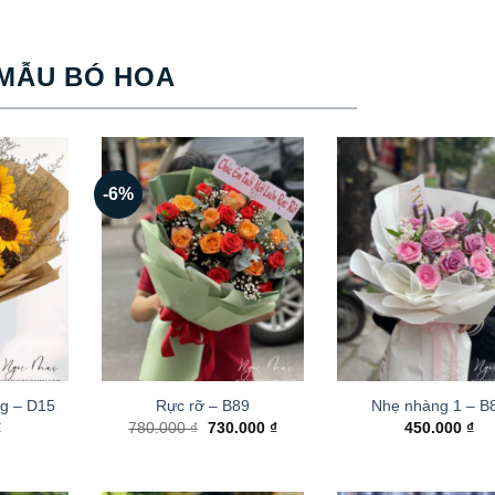
MẪU BÓ HOA
-6%
g – D15
Rực rỡ – B89
Nhẹ nhàng 1 – B
Giá
Giá
₫
780.000
₫
730.000
₫
450.000
₫
gốc
hiện
là:
tại
780.000 ₫.
là:
730.000 ₫.