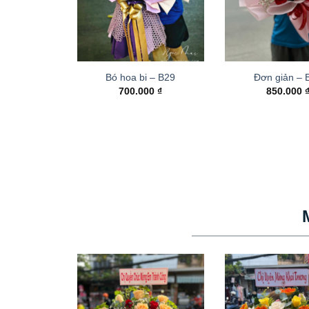
Bó hoa bi – B29
Đơn giản – 
700.000
₫
850.000