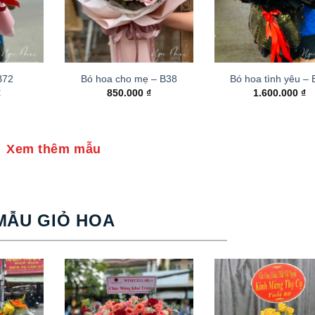
B72
Bó hoa cho mẹ – B38
Bó hoa tình yêu –
₫
850.000
₫
1.600.000
₫
Xem thêm mẫu
MẪU GIỎ HOA