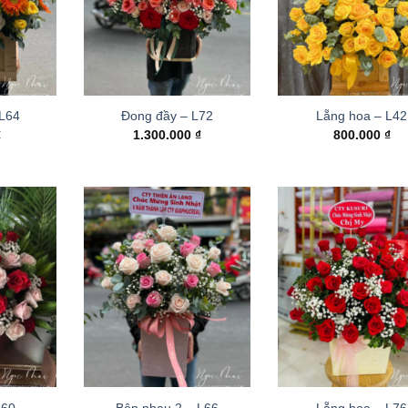
 L64
Đong đầy – L72
Lẵng hoa – L42
₫
1.300.000
₫
800.000
₫
L60
Bên nhau 2 – L66
Lẵng hoa – L76