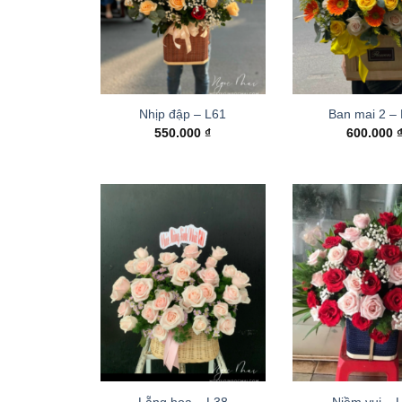
Nhịp đập – L61
Ban mai 2 –
550.000
₫
600.000
Lẵng hoa – L38
Niềm vui – 