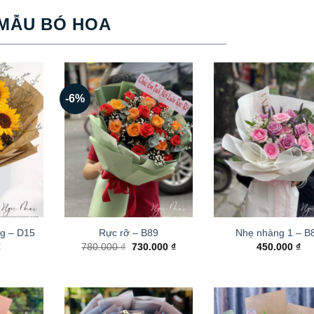
MẪU BÓ HOA
-6%
g – D15
Rực rỡ – B89
Nhẹ nhàng 1 – B
Giá
Giá
₫
780.000
₫
730.000
₫
450.000
₫
gốc
hiện
là:
tại
780.000 ₫.
là:
730.000 ₫.