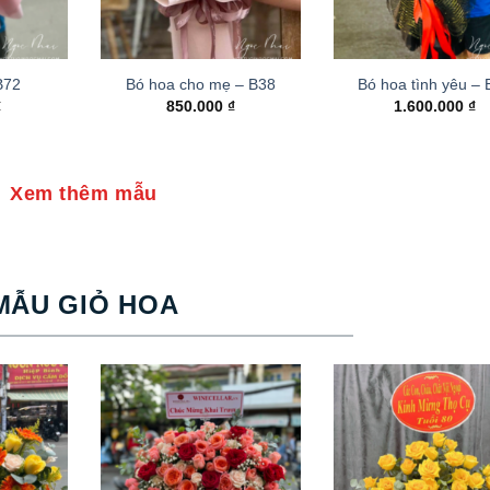
B72
Bó hoa cho mẹ – B38
Bó hoa tình yêu –
₫
850.000
₫
1.600.000
₫
Xem thêm mẫu
MẪU GIỎ HOA