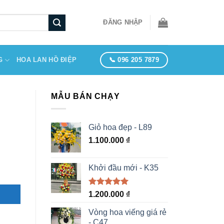
ĐĂNG NHẬP
📞 096 205 7879
G
HOA LAN HỒ ĐIỆP
MẪU BÁN CHẠY
Giỏ hoa đẹp - L89
1.100.000
₫
Khởi đầu mới - K35
Được xếp
1.200.000
₫
hạng
5.00
5 sao
Vòng hoa viếng giá rẻ
- C47