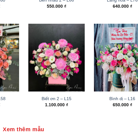
₫
550.000
₫
640.000
₫
 L58
Biết ơn 2 – L15
Bình dị – L16
₫
1.100.000
₫
650.000
₫
Xem thêm mẫu