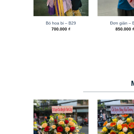
Bó hoa bi – B29
Đơn giản – 
700.000
₫
850.000