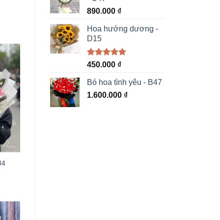
890.000
₫
Hoa hướng dương -
D15
Được xếp
450.000
₫
hạng
5.00
5 sao
Bó hoa tình yêu - B47
1.600.000
₫
84