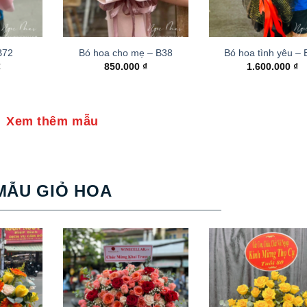
B72
Bó hoa cho mẹ – B38
Bó hoa tình yêu –
₫
850.000
₫
1.600.000
₫
Xem thêm mẫu
MẪU GIỎ HOA