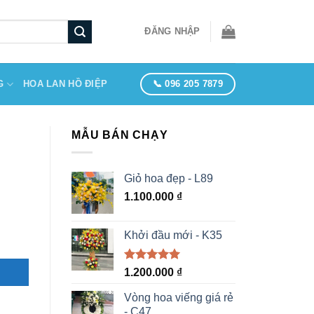
ĐĂNG NHẬP
📞 096 205 7879
G
HOA LAN HỒ ĐIỆP
MẪU BÁN CHẠY
Giỏ hoa đẹp - L89
1.100.000
₫
Khởi đầu mới - K35
Được xếp
1.200.000
₫
hạng
5.00
5 sao
Vòng hoa viếng giá rẻ
- C47