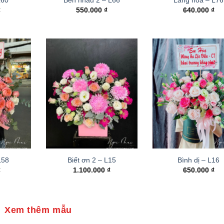
₫
550.000
₫
640.000
₫
 L58
Biết ơn 2 – L15
Bình dị – L16
₫
1.100.000
₫
650.000
₫
Xem thêm mẫu