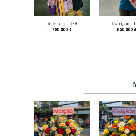
Bó hoa bi – B29
Đơn giản – 
700.000
₫
850.000