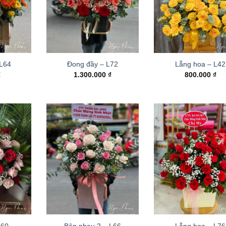
 L64
Đong đầy – L72
Lẵng hoa – L42
₫
1.300.000
₫
800.000
₫
L60
Bên nhau 2 – L66
Lẵng hoa – L76