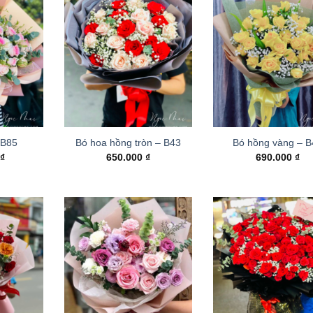
 B85
Bó hoa hồng tròn – B43
Bó hồng vàng – 
0
₫
650.000
₫
690.000
₫