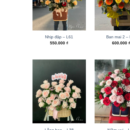
Nhịp đập – L61
Ban mai 2 –
550.000
₫
600.000
Lẵng hoa – L38
Niềm vui – 