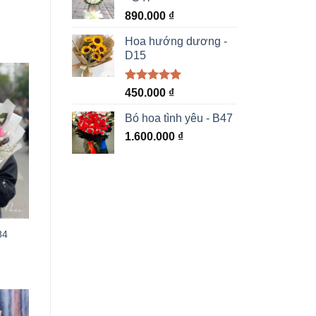
890.000
₫
Hoa hướng dương -
D15
Được xếp
450.000
₫
hạng
5.00
5 sao
Bó hoa tình yêu - B47
1.600.000
₫
84