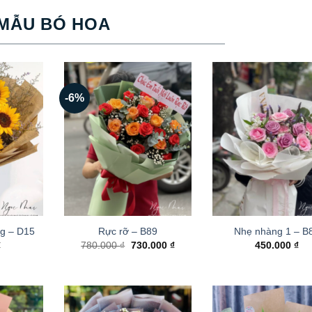
MẪU BÓ HOA
-6%
g – D15
Rực rỡ – B89
Nhẹ nhàng 1 – B
Giá
Giá
₫
780.000
₫
730.000
₫
450.000
₫
gốc
hiện
là:
tại
780.000 ₫.
là:
730.000 ₫.