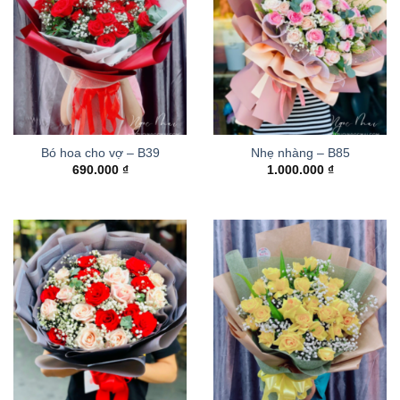
Bó hoa cho vợ – B39
Nhẹ nhàng – B85
690.000
₫
1.000.000
₫