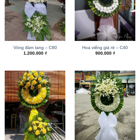
Vòng đám tang – C80
Hoa viếng giá rẻ – C40
1.200.000
₫
900.000
₫