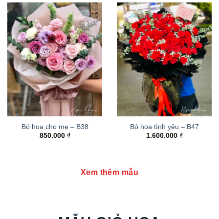
Bó hoa cho mẹ – B38
Bó hoa tình yêu – B47
850.000
₫
1.600.000
₫
Xem thêm mẫu