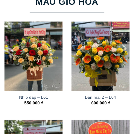
MẪU GIỎ HOA
Nhịp đập – L61
Ban mai 2 – L64
550.000
₫
600.000
₫