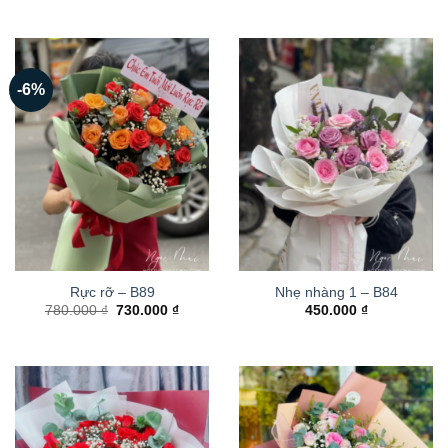
-6%
Rực rỡ – B89
Nhẹ nhàng 1 – B84
Giá
Giá
780.000
₫
730.000
₫
450.000
₫
gốc
hiện
là:
tại
780.000 ₫.
là:
730.000 ₫.