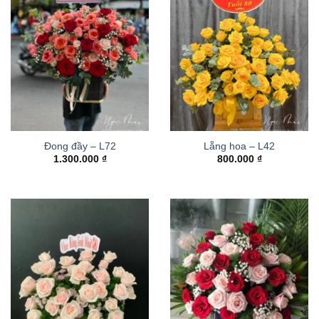
Đong đầy – L72
Lẵng hoa – L42
1.300.000
₫
800.000
₫