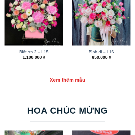
Biết ơn 2 – L15
Bình dị – L16
1.100.000
₫
650.000
₫
Xem thêm mẫu
HOA CHÚC MỪNG