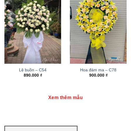
Lệ buồn – C54
Hoa đám ma – C78
890.000
₫
900.000
₫
Xem thêm mẫu