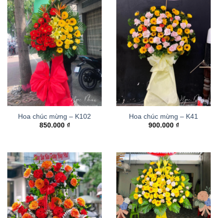
Hoa chúc mừng – K102
Hoa chúc mừng – K41
850.000
₫
900.000
₫