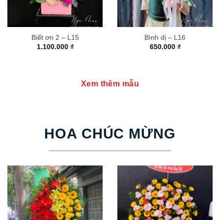
Biết ơn 2 – L15
Bình dị – L16
1.100.000
₫
650.000
₫
Xem thêm mẫu
HOA CHÚC MỪNG