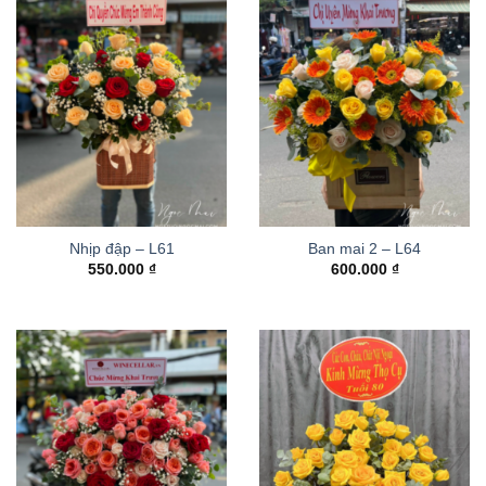
Nhịp đập – L61
Ban mai 2 – L64
550.000
₫
600.000
₫