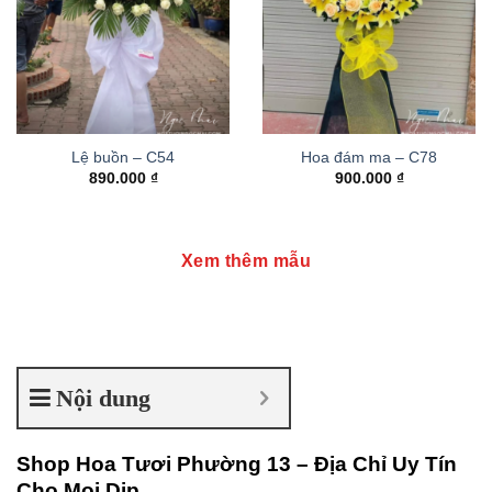
Lệ buồn – C54
Hoa đám ma – C78
890.000
₫
900.000
₫
Xem thêm mẫu
Nội dung
Shop Hoa Tươi Phường 13 – Địa Chỉ Uy Tín
Cho Mọi Dịp