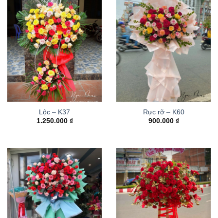
Lộc – K37
Rực rỡ – K60
1.250.000
₫
900.000
₫