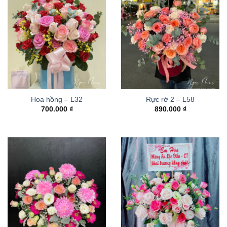
Hoa hồng – L32
Rực rở 2 – L58
700.000
₫
890.000
₫