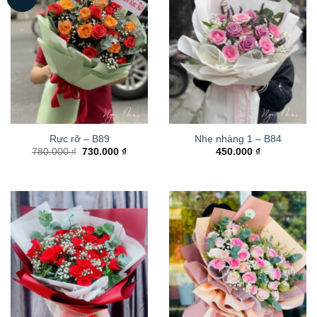
Rực rỡ – B89
Nhẹ nhàng 1 – B84
Giá
Giá
780.000
₫
730.000
₫
450.000
₫
gốc
hiện
là:
tại
780.000 ₫.
là:
730.000 ₫.