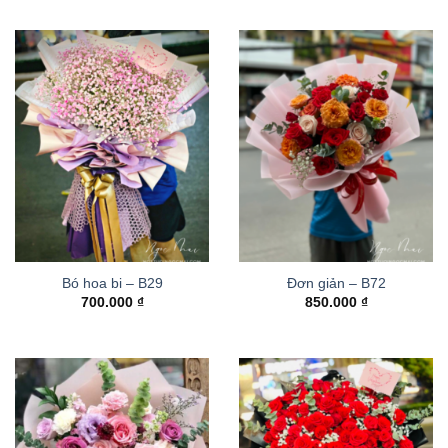
Bó hoa bi – B29
Đơn giản – B72
700.000
₫
850.000
₫