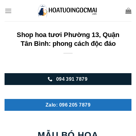
Skip
to
content
Shop hoa tươi Phường 13, Quận
Tân Bình: phong cách độc đáo
094 391 7879
Zalo: 096 205 7879
MẪU BÓ HOA