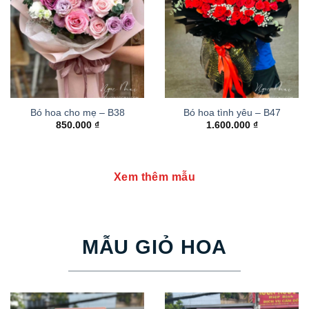
Bó hoa cho mẹ – B38
Bó hoa tình yêu – B47
850.000
₫
1.600.000
₫
Xem thêm mẫu
MẪU GIỎ HOA