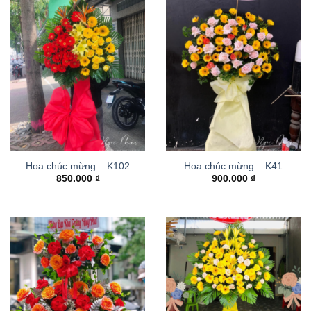
Hoa chúc mừng – K102
Hoa chúc mừng – K41
850.000
₫
900.000
₫