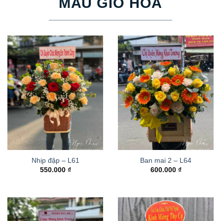
MẪU GIỎ HOA
Nhịp đập – L61
Ban mai 2 – L64
550.000
₫
600.000
₫