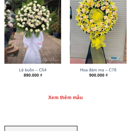
Lệ buồn – C54
Hoa đám ma – C78
890.000
₫
900.000
₫
Xem thêm mẫu