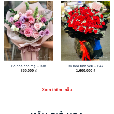
Bó hoa cho mẹ – B38
Bó hoa tình yêu – B47
850.000
₫
1.600.000
₫
Xem thêm mẫu