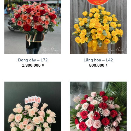
Đong đầy – L72
Lẵng hoa – L42
1.300.000
₫
800.000
₫