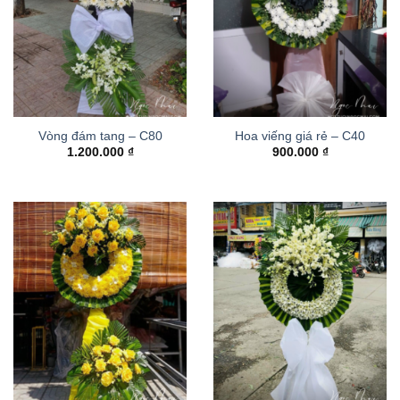
Vòng đám tang – C80
Hoa viếng giá rẻ – C40
1.200.000
₫
900.000
₫