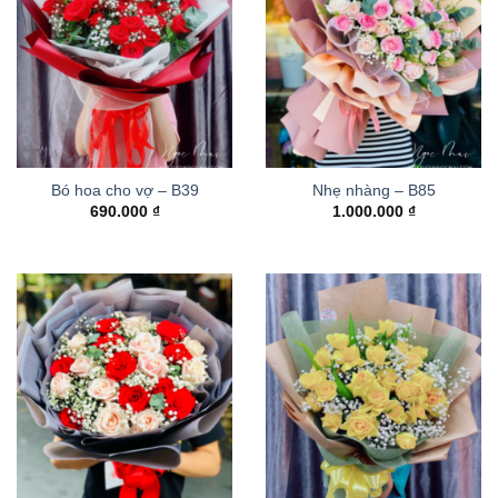
Bó hoa cho vợ – B39
Nhẹ nhàng – B85
690.000
₫
1.000.000
₫