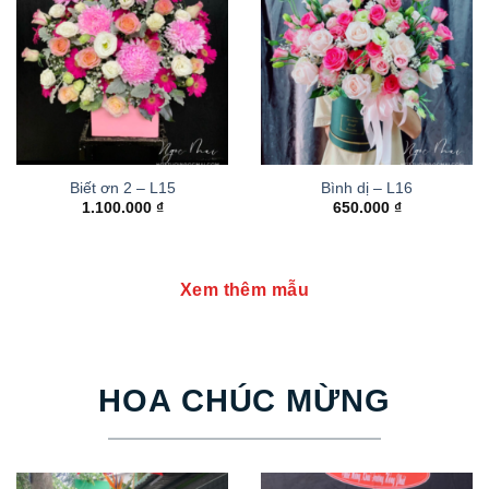
Biết ơn 2 – L15
Bình dị – L16
1.100.000
₫
650.000
₫
Xem thêm mẫu
HOA CHÚC MỪNG