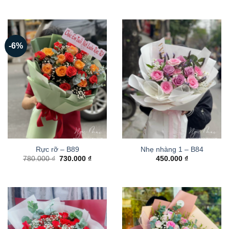
-6%
Rực rỡ – B89
Nhẹ nhàng 1 – B84
Giá
Giá
780.000
₫
730.000
₫
450.000
₫
gốc
hiện
là:
tại
780.000 ₫.
là:
730.000 ₫.