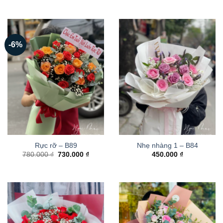
-6%
Rực rỡ – B89
Nhẹ nhàng 1 – B84
Giá
Giá
780.000
₫
730.000
₫
450.000
₫
gốc
hiện
là:
tại
780.000 ₫.
là:
730.000 ₫.