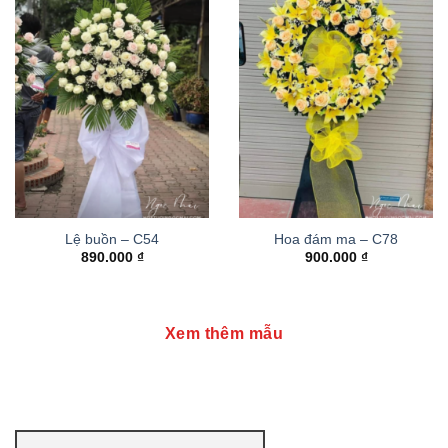
Lệ buồn – C54
Hoa đám ma – C78
890.000
₫
900.000
₫
Xem thêm mẫu