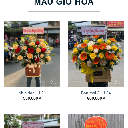
MẪU GIỎ HOA
Nhịp đập – L61
Ban mai 2 – L64
550.000
₫
600.000
₫