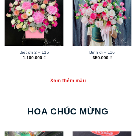
Biết ơn 2 – L15
Bình dị – L16
1.100.000
₫
650.000
₫
Xem thêm mẫu
HOA CHÚC MỪNG