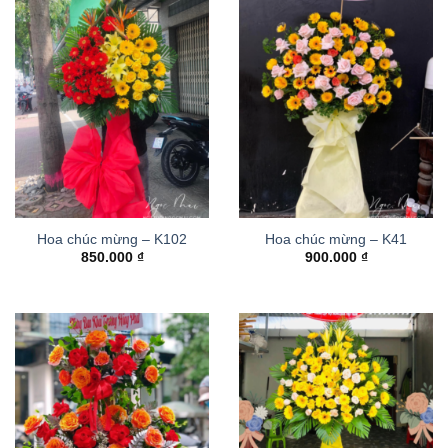
Hoa chúc mừng – K102
Hoa chúc mừng – K41
850.000
₫
900.000
₫