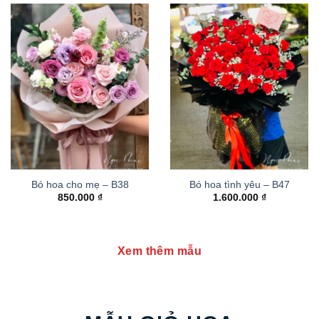
Bó hoa cho mẹ – B38
Bó hoa tình yêu – B47
850.000
₫
1.600.000
₫
Xem thêm mẫu