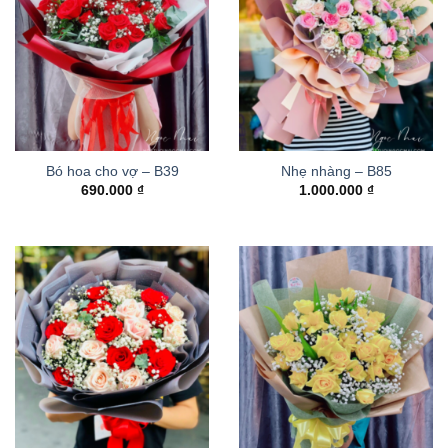
Bó hoa cho vợ – B39
Nhẹ nhàng – B85
690.000
₫
1.000.000
₫