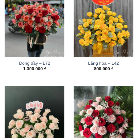
Đong đầy – L72
Lẵng hoa – L42
1.300.000
₫
800.000
₫