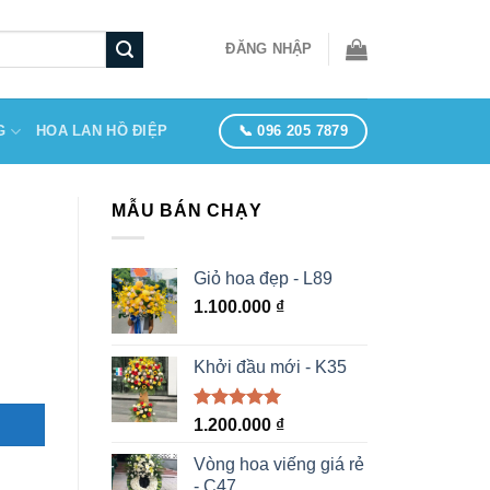
ĐĂNG NHẬP
📞 096 205 7879
G
HOA LAN HỒ ĐIỆP
MẪU BÁN CHẠY
Giỏ hoa đẹp - L89
1.100.000
₫
Khởi đầu mới - K35
Được xếp
1.200.000
₫
hạng
5.00
5 sao
Vòng hoa viếng giá rẻ
- C47