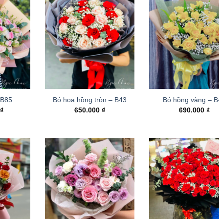
 B85
Bó hoa hồng tròn – B43
Bó hồng vàng – 
0
₫
650.000
₫
690.000
₫