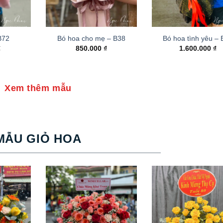
B72
Bó hoa cho mẹ – B38
Bó hoa tình yêu –
₫
850.000
₫
1.600.000
₫
Xem thêm mẫu
MẪU GIỎ HOA