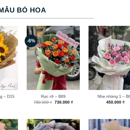
MẪU BÓ HOA
-6%
g – D15
Rực rỡ – B89
Nhẹ nhàng 1 – B
Giá
Giá
₫
780.000
₫
730.000
₫
450.000
₫
gốc
hiện
là:
tại
780.000 ₫.
là:
730.000 ₫.