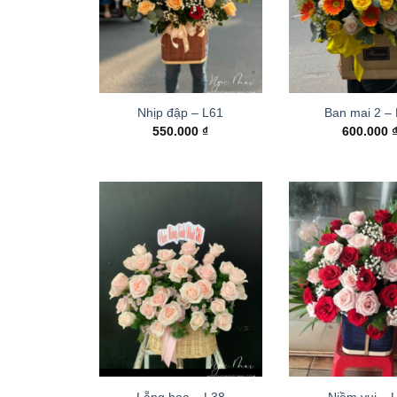
Nhịp đập – L61
Ban mai 2 –
550.000
₫
600.000
Lẵng hoa – L38
Niềm vui – 