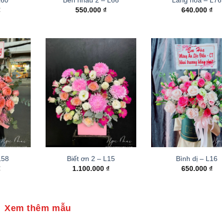
₫
550.000
₫
640.000
₫
 L58
Biết ơn 2 – L15
Bình dị – L16
₫
1.100.000
₫
650.000
₫
Xem thêm mẫu