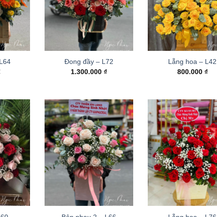
 L64
Đong đầy – L72
Lẵng hoa – L42
₫
1.300.000
₫
800.000
₫
L60
Bên nhau 2 – L66
Lẵng hoa – L76