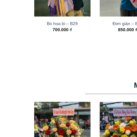
Bó hoa bi – B29
Đơn giản – 
700.000
₫
850.000