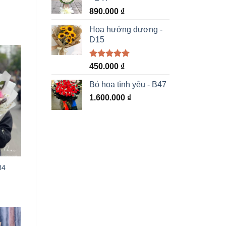
890.000
₫
Hoa hướng dương -
D15
Được xếp
450.000
₫
hạng
5.00
5 sao
Bó hoa tình yêu - B47
1.600.000
₫
84