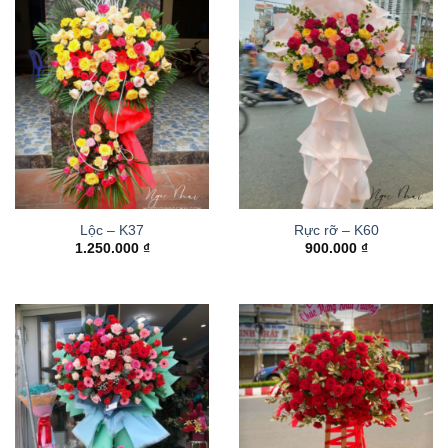
Lộc – K37
Rực rỡ – K60
1.250.000
₫
900.000
₫