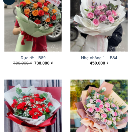
Rực rỡ – B89
Nhẹ nhàng 1 – B84
Giá
Giá
780.000
₫
730.000
₫
450.000
₫
gốc
hiện
là:
tại
780.000 ₫.
là:
730.000 ₫.