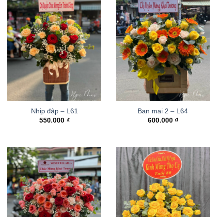
Nhịp đập – L61
Ban mai 2 – L64
550.000
₫
600.000
₫