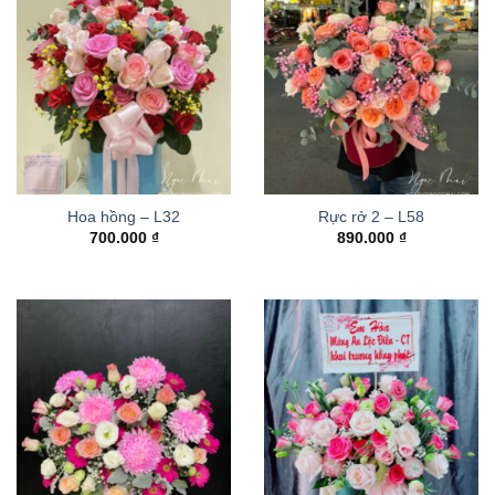
Hoa hồng – L32
Rực rở 2 – L58
700.000
₫
890.000
₫