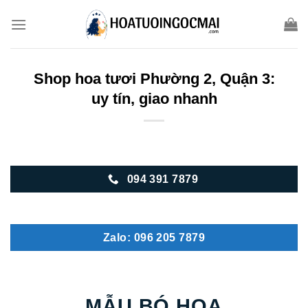
Skip
to
content
Shop hoa tươi Phường 2, Quận 3:
uy tín, giao nhanh
094 391 7879
Zalo: 096 205 7879
MẪU BÓ HOA