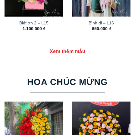
Biết ơn 2 – L15
Bình dị – L16
1.100.000
₫
650.000
₫
Xem thêm mẫu
HOA CHÚC MỪNG