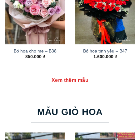
Bó hoa cho mẹ – B38
Bó hoa tình yêu – B47
850.000
₫
1.600.000
₫
Xem thêm mẫu
MẪU GIỎ HOA