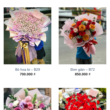
Bó hoa bi – B29
Đơn giản – B72
700.000
₫
850.000
₫