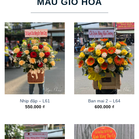
MẪU GIỎ HOA
Nhịp đập – L61
Ban mai 2 – L64
550.000
₫
600.000
₫