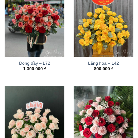
Đong đầy – L72
Lẵng hoa – L42
1.300.000
₫
800.000
₫