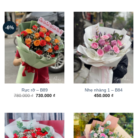
-6%
Rực rỡ – B89
Nhẹ nhàng 1 – B84
Giá
Giá
780.000
₫
730.000
₫
450.000
₫
gốc
hiện
là:
tại
780.000 ₫.
là:
730.000 ₫.