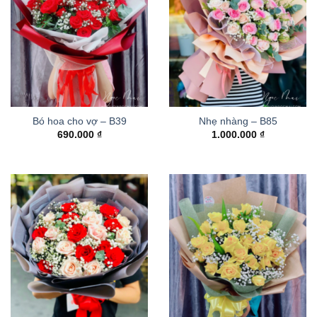
Bó hoa cho vợ – B39
Nhẹ nhàng – B85
690.000
₫
1.000.000
₫