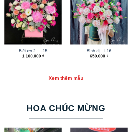
Biết ơn 2 – L15
Bình dị – L16
1.100.000
₫
650.000
₫
Xem thêm mẫu
HOA CHÚC MỪNG