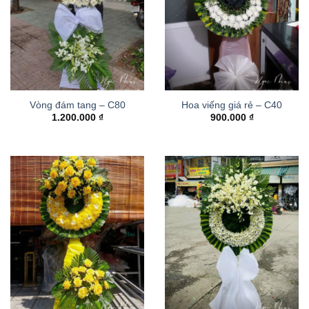
Vòng đám tang – C80
Hoa viếng giá rẻ – C40
1.200.000
₫
900.000
₫