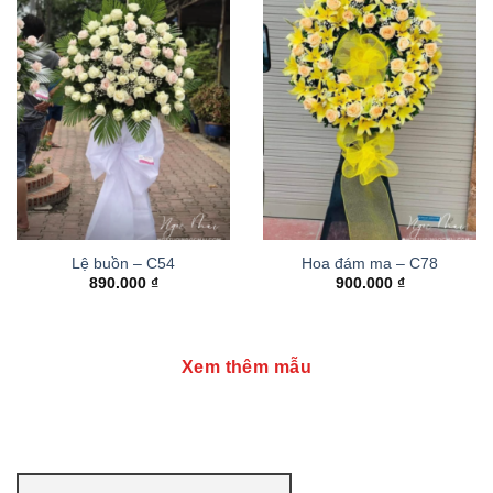
Lệ buồn – C54
Hoa đám ma – C78
890.000
₫
900.000
₫
Xem thêm mẫu