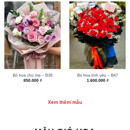
Bó hoa cho mẹ – B38
Bó hoa tình yêu – B47
850.000
₫
1.600.000
₫
Xem thêm mẫu