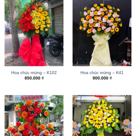
Hoa chúc mừng – K102
Hoa chúc mừng – K41
850.000
₫
900.000
₫