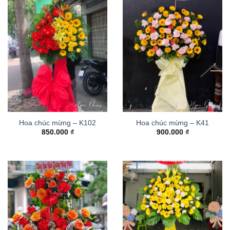
Hoa chúc mừng – K102
Hoa chúc mừng – K41
850.000
₫
900.000
₫