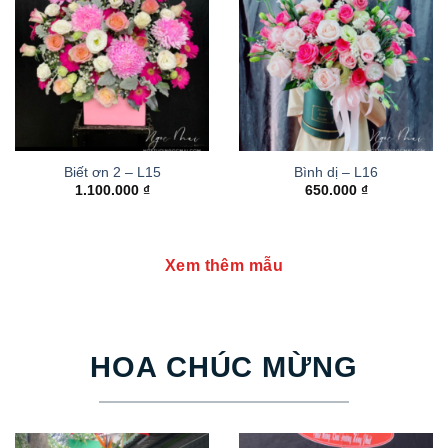
Biết ơn 2 – L15
Bình dị – L16
1.100.000
₫
650.000
₫
Xem thêm mẫu
HOA CHÚC MỪNG