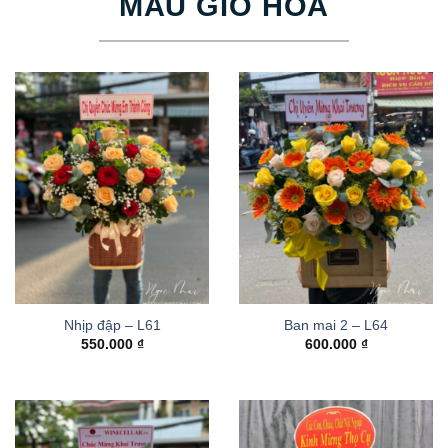
MẪU GIỎ HOA
Nhịp đập – L61
Ban mai 2 – L64
550.000
₫
600.000
₫