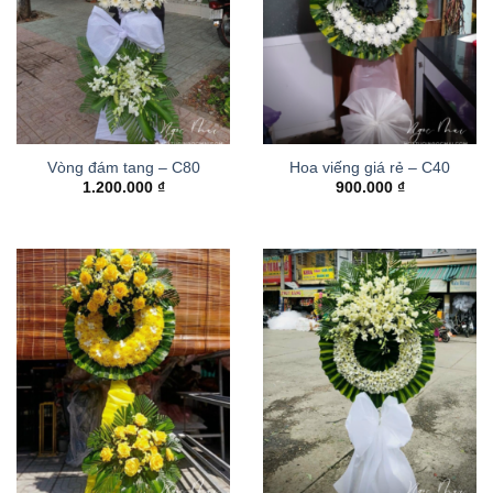
Vòng đám tang – C80
Hoa viếng giá rẻ – C40
1.200.000
₫
900.000
₫