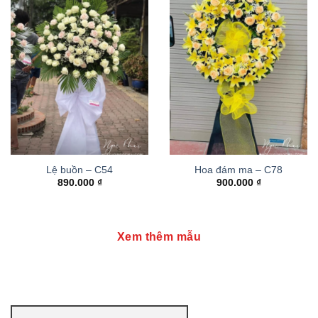
Lệ buồn – C54
Hoa đám ma – C78
890.000
₫
900.000
₫
Xem thêm mẫu