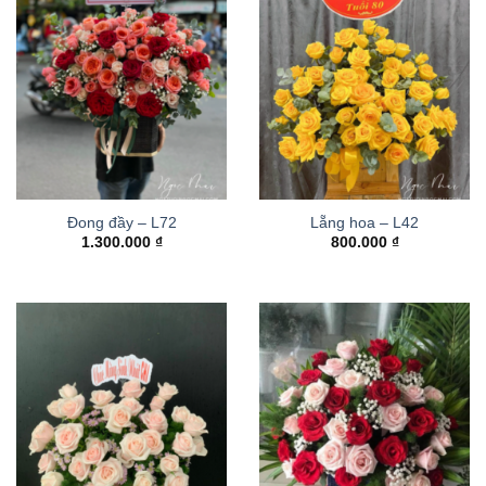
Đong đầy – L72
Lẵng hoa – L42
1.300.000
₫
800.000
₫