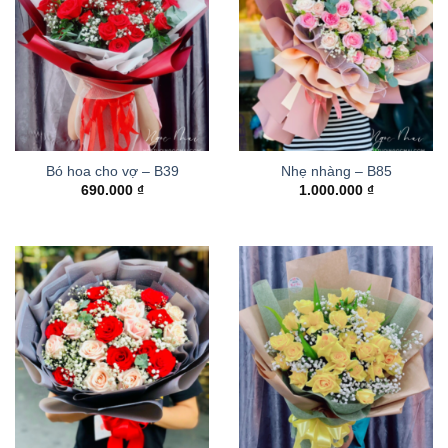
Bó hoa cho vợ – B39
Nhẹ nhàng – B85
690.000
₫
1.000.000
₫