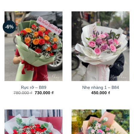
-6%
Rực rỡ – B89
Nhẹ nhàng 1 – B84
Giá
Giá
780.000
₫
730.000
₫
450.000
₫
gốc
hiện
là:
tại
780.000 ₫.
là:
730.000 ₫.