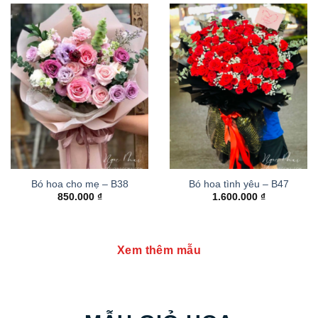
Bó hoa cho mẹ – B38
Bó hoa tình yêu – B47
850.000
₫
1.600.000
₫
Xem thêm mẫu