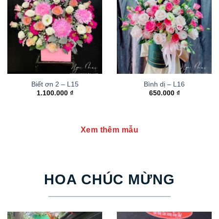
Biết ơn 2 – L15
Bình dị – L16
1.100.000
₫
650.000
₫
Xem thêm mẫu
HOA CHÚC MỪNG