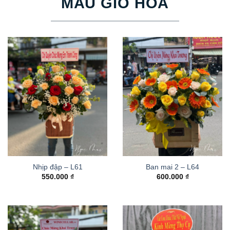
MẪU GIỎ HOA
Nhịp đập – L61
Ban mai 2 – L64
550.000
₫
600.000
₫