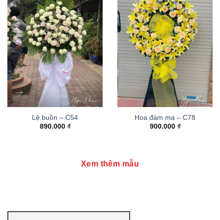
Lệ buồn – C54
Hoa đám ma – C78
890.000
₫
900.000
₫
Xem thêm mẫu