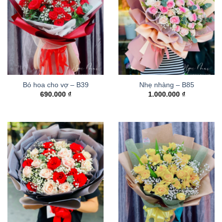
Bó hoa cho vợ – B39
Nhẹ nhàng – B85
690.000
₫
1.000.000
₫