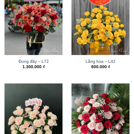
Đong đầy – L72
Lẵng hoa – L42
1.300.000
₫
800.000
₫