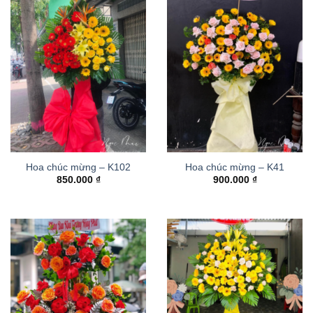
Hoa chúc mừng – K102
Hoa chúc mừng – K41
850.000
₫
900.000
₫