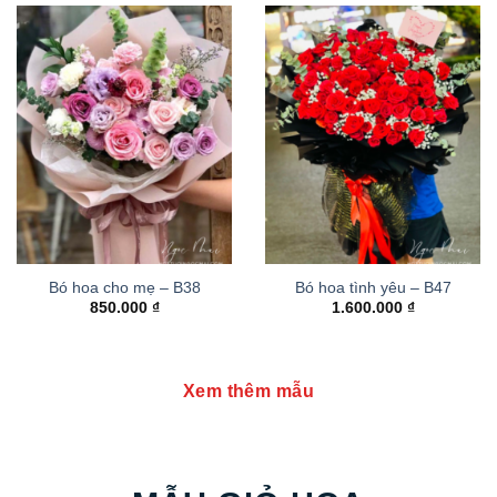
Bó hoa cho mẹ – B38
Bó hoa tình yêu – B47
850.000
₫
1.600.000
₫
Xem thêm mẫu