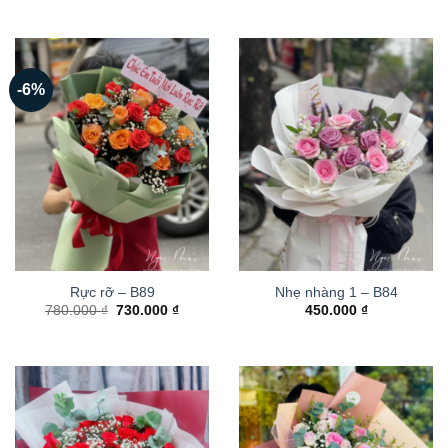
-6%
Rực rỡ – B89
Nhẹ nhàng 1 – B84
Giá
Giá
780.000
₫
730.000
₫
450.000
₫
gốc
hiện
là:
tại
780.000 ₫.
là:
730.000 ₫.