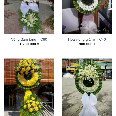
Vòng đám tang – C80
Hoa viếng giá rẻ – C40
1.200.000
₫
900.000
₫