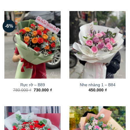
-6%
Rực rỡ – B89
Nhẹ nhàng 1 – B84
Giá
Giá
780.000
₫
730.000
₫
450.000
₫
gốc
hiện
là:
tại
780.000 ₫.
là:
730.000 ₫.