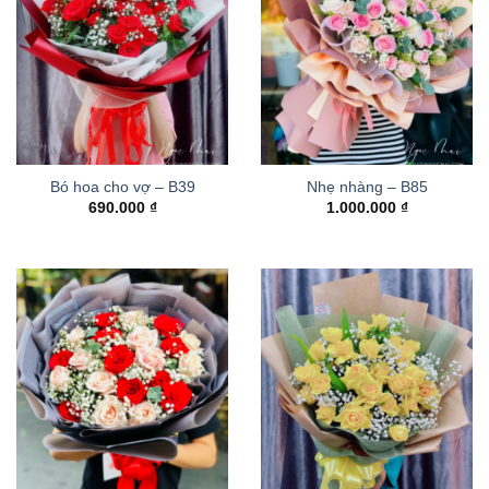
Bó hoa cho vợ – B39
Nhẹ nhàng – B85
690.000
₫
1.000.000
₫