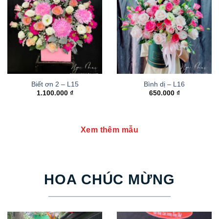
Biết ơn 2 – L15
Bình dị – L16
1.100.000
₫
650.000
₫
Xem thêm mẫu
HOA CHÚC MỪNG