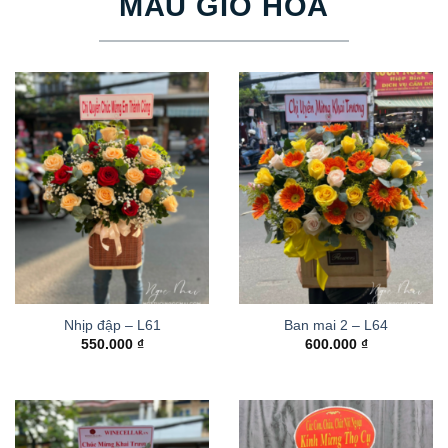
MẪU GIỎ HOA
Nhịp đập – L61
Ban mai 2 – L64
550.000
₫
600.000
₫