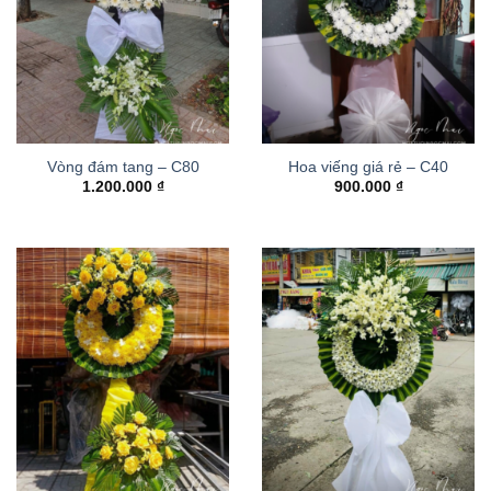
Vòng đám tang – C80
Hoa viếng giá rẻ – C40
1.200.000
₫
900.000
₫