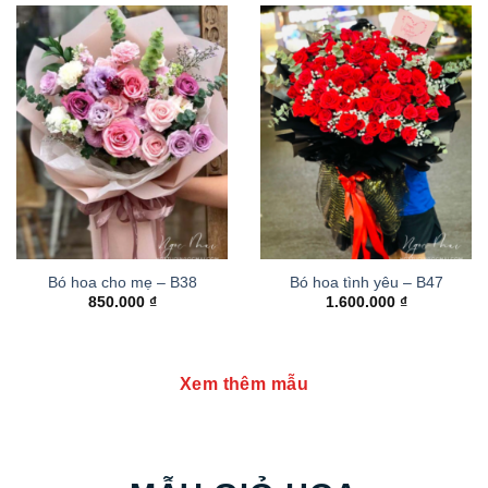
Bó hoa cho mẹ – B38
Bó hoa tình yêu – B47
850.000
₫
1.600.000
₫
Xem thêm mẫu