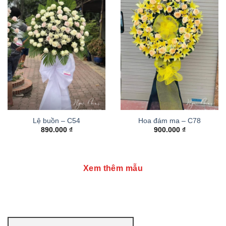
Lệ buồn – C54
Hoa đám ma – C78
890.000
₫
900.000
₫
Xem thêm mẫu