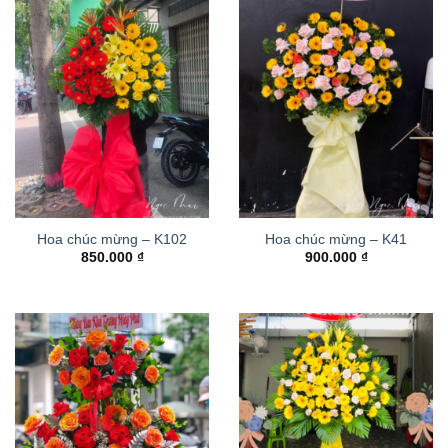
Hoa chúc mừng – K102
Hoa chúc mừng – K41
850.000
₫
900.000
₫