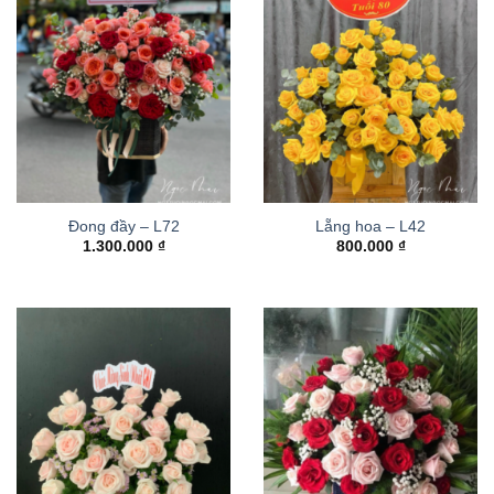
Đong đầy – L72
Lẵng hoa – L42
1.300.000
₫
800.000
₫