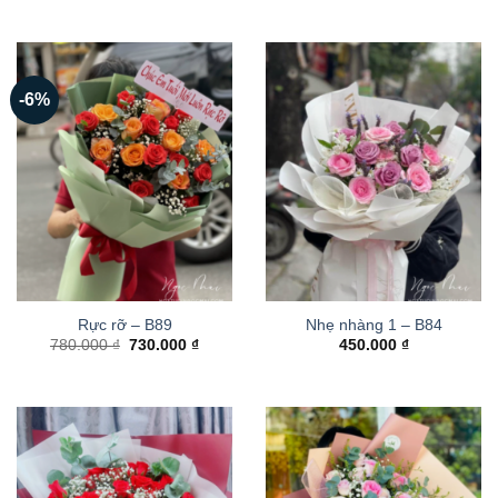
-6%
Rực rỡ – B89
Nhẹ nhàng 1 – B84
Giá
Giá
780.000
₫
730.000
₫
450.000
₫
gốc
hiện
là:
tại
780.000 ₫.
là:
730.000 ₫.