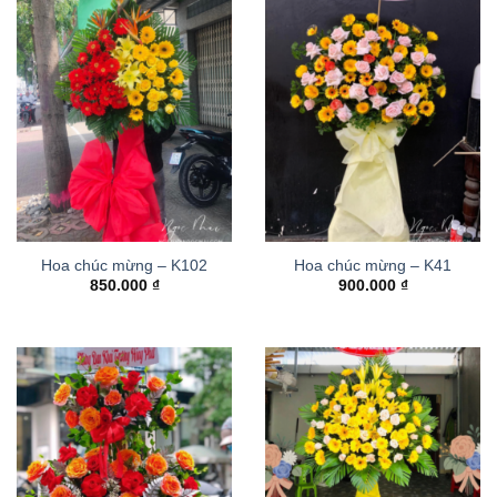
Hoa chúc mừng – K102
Hoa chúc mừng – K41
850.000
₫
900.000
₫