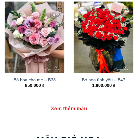
Bó hoa cho mẹ – B38
Bó hoa tình yêu – B47
850.000
₫
1.600.000
₫
Xem thêm mẫu