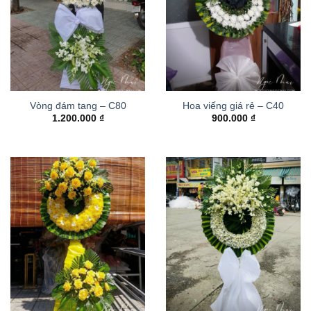
Vòng đám tang – C80
Hoa viếng giá rẻ – C40
1.200.000
₫
900.000
₫