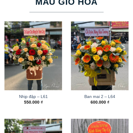
MẪU GIỎ HOA
Nhịp đập – L61
Ban mai 2 – L64
550.000
₫
600.000
₫