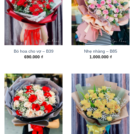
Bó hoa cho vợ – B39
Nhẹ nhàng – B85
690.000
₫
1.000.000
₫