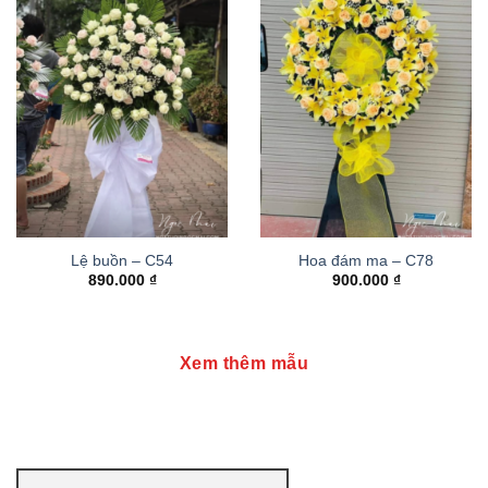
Lệ buồn – C54
Hoa đám ma – C78
890.000
₫
900.000
₫
Xem thêm mẫu