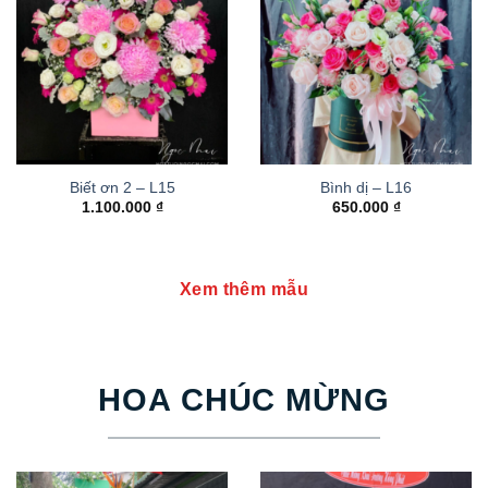
Biết ơn 2 – L15
Bình dị – L16
1.100.000
₫
650.000
₫
Xem thêm mẫu
HOA CHÚC MỪNG