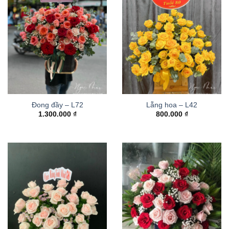
Đong đầy – L72
Lẵng hoa – L42
1.300.000
₫
800.000
₫